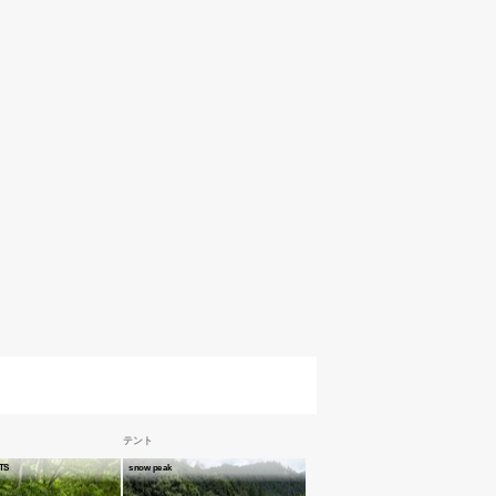
テント
TS
snow peak