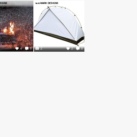
ESIGNS
tent-MARK DESIGNS
2
4
0
2
0