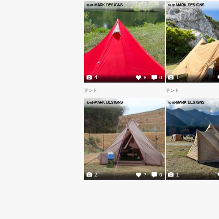
tent-MARK DESIGNS
tent-MARK DESIGNS
4
1
8
0
テント
テント
tent-MARK DESIGNS
tent-MARK DESIGNS
2
1
7
0