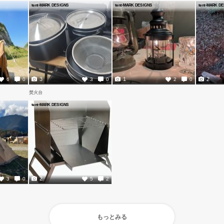
tent-MARK DESIGNS
tent-MARK DESIGNS
tent-MARK D
3
1
2
6
0
3
0
2
0
焚火台
tent-MARK DESIGNS
2
3
0
5
2
もっとみる