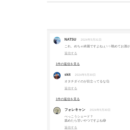
NATSU
2024年5月31日
これ、めちゃ綺麗ですよねぇ✨✨眺めてお酒が
返信する
1件の返信を見る
skit
2024年5月30日
オタチダイのが目立ってるな🤔
返信する
1件の返信を見る
フォレキャン
2024年5月30日
べっこうシェード？
舐めたら甘いやつですよね😅
返信する