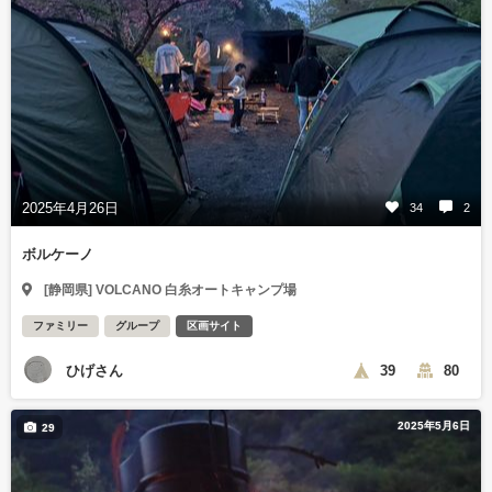
2025年4月26日
34
2
ボルケーノ
[静岡県] VOLCANO 白糸オートキャンプ場
ファミリー
グループ
区画サイト
ひげさん
39
80
2025年5月6日
29