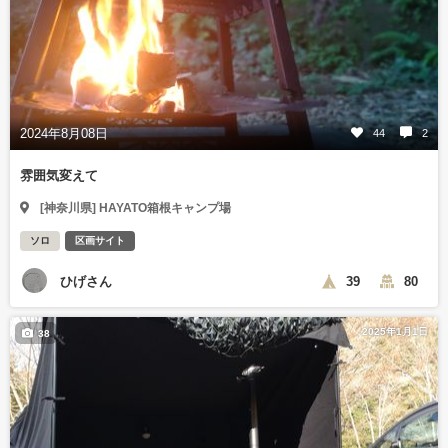
2024年8月08日
44
2
雰囲気変えて
[神奈川県] HAYATO箱根キャンプ場
ソロ
区画サイト
ひげさん
39
80
2025年1月1日
38