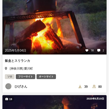
2025年5月04日
38
2
飯盒とスリランカ
[神奈川県] 愛川町
ソロ
フリーサイト
オートサイト
ひげさん
39
80
2025年5月19日
19