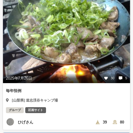
2025年7月26日
30
5
毎年恒例
[山梨県] 道志渓谷キャンプ場
グループ
区画サイト
ひげさん
39
80