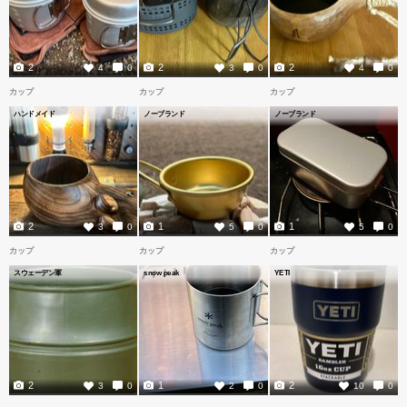
2
2
2
4
0
3
0
4
0
カップ
カップ
カップ
ハンドメイド
ノーブランド
ノーブランド
2
1
1
3
0
5
0
5
0
カップ
カップ
カップ
スウェーデン軍
snow peak
YETI
2
1
2
3
0
2
0
10
0