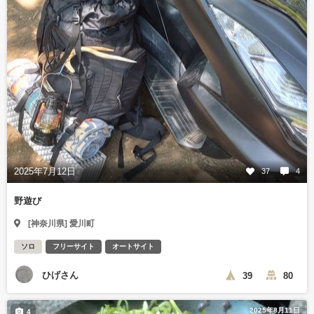
2025年7月12日
37
4
野遊び
[神奈川県] 愛川町
ソロ
フリーサイト
オートサイト
ひげさん
39
80
2025年8月11日
4