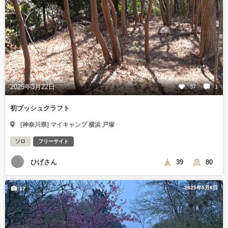
2025年3月22日
37
1
初ブッシュクラフト
[神奈川県] マイキャンプ 横浜 戸塚
ソロ
フリーサイト
ひげさん
39
80
2025年5月6日
17