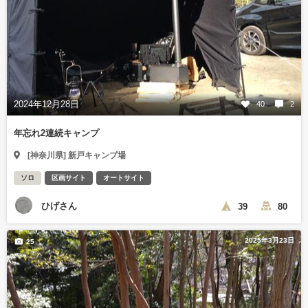
2024年12月28日
40
2
年忘れ2連続キャンプ
[神奈川県] 新戸キャンプ場
ソロ
区画サイト
オートサイト
ひげさん
39
80
2025年3月23日
25