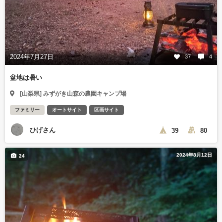
2024年7月27日
37
4
盆地は暑い
[山梨県] みずがき山森の農園キャンプ場
ファミリー
オートサイト
区画サイト
ひげさん
39
80
2024年8月12日
24