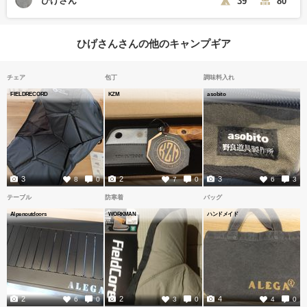
ひげさん
39
80
ひげさんさんの他のキャンプギア
チェア
包丁
調味料入れ
FIELDRECORD
KZM
asobito
3
2
3
8
0
7
0
6
3
テーブル
防寒着
バッグ
Alpenoutdoors
WORKMAN
ハンドメイド
2
2
4
6
0
3
0
4
0