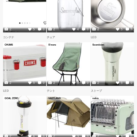
2
2
2
5
0
4
0
5
0
コンテナ
チェア
LED
CHUMS
S'more
Soomloom
2
2
2
5
0
5
0
5
0
LED
テント
ストーブ
GOAL ZERO
VASTLAND
nabia
2
2
2
6
0
3
0
5
0