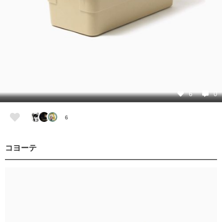
6
0
6
コヨーテ