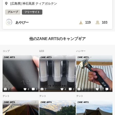
[広島県] 神石高原 ティアガルテン
グループ
フリーサイト
あやぴー
119
103
他のZANE ARTSのキャンプギア
コップ
LED
ハンマー
ZANE ARTS
ZANE ARTS
ZANE ARTS
2
2
4
8
0
4
0
12
0
テント
テント
テント
ZANE ARTS
ZANE ARTS
ZANE ARTS