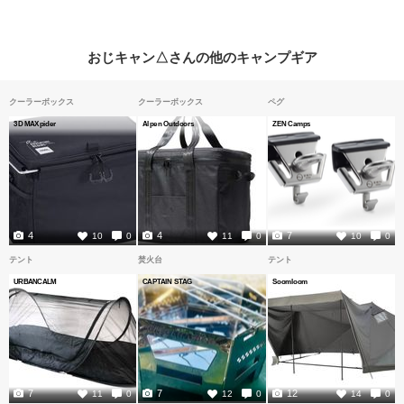
おじキャン△さんの他のキャンプギア
クーラーボックス
クーラーボックス
ペグ
3D MAXpider
Alpen Outdoors
ZEN Camps
4
4
7
10
0
11
0
10
0
テント
焚火台
テント
URBANCALM
CAPTAIN STAG
Soomloom
7
7
12
11
0
12
0
14
0