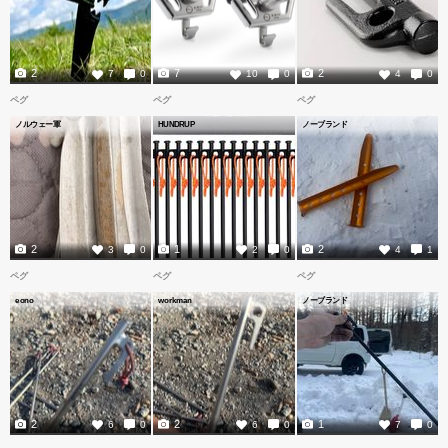
2
7
2
7
0
10
0
4
0
ペグ
ペグ
ペグ
ノルウェー軍
HUNDRUP
ノーブランド
2
1
2
3
0
2
0
4
1
ペグ
ペグ
ペグ
eono
workman
ノーブランド
2
2
1
6
0
6
0
7
0