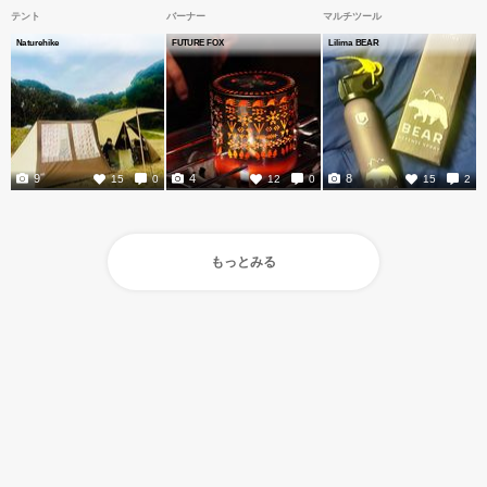
テント
バーナー
マルチツール
Naturehike
FUTURE FOX
Lilima BEAR
9
4
8
15
0
12
0
15
2
もっとみる