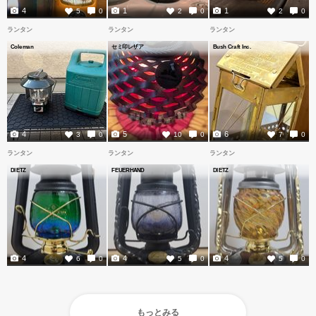
4
1
1
5
0
2
0
2
0
ランタン
ランタン
ランタン
Coleman
セミ印レザア
Bush Craft Inc.
4
5
6
3
0
10
0
7
0
ランタン
ランタン
ランタン
DIETZ
FEUERHAND
DIETZ
4
4
4
6
0
5
0
5
0
もっとみる