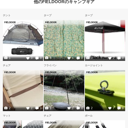
他のFIELDOORのキャンプギア
テント
タープ
タープ
FIELDOOR
FIELDOOR
FIELDOOR
1
8
3
3
0
4
0
2
0
チェア
フライパン
カージョイント
FIELDOOR
FIELDOOR
FIELDOOR
2
1
2
2
0
2
0
7
0
マット
チェア
ポール
FIELDOOR
FIELDOOR
FIELDOOR