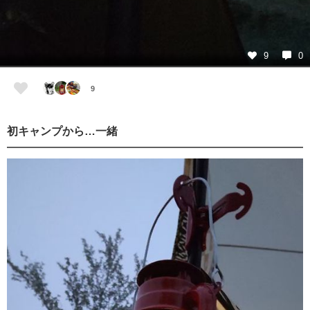
9
0
9
初キャンプから…一緒