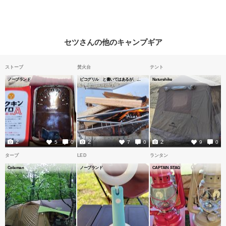
セツさんの他のキャンプギア
ストーブ
焚火台
テント
ノーブランド
ピコグリル と書いてはあるが、いただいたのでよくわからない
Naturehike
2
2
2
5
0
7
0
9
0
タープ
LED
ランタン
Coleman
ノーブランド
CAPTAIN STAG