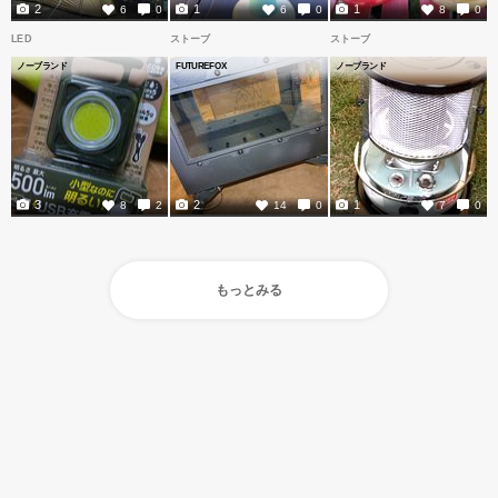
2
1
1
6
0
6
0
8
0
LED
ストーブ
ストーブ
ノーブランド
FUTUREFOX
ノーブランド
3
2
1
8
2
14
0
7
0
もっとみる