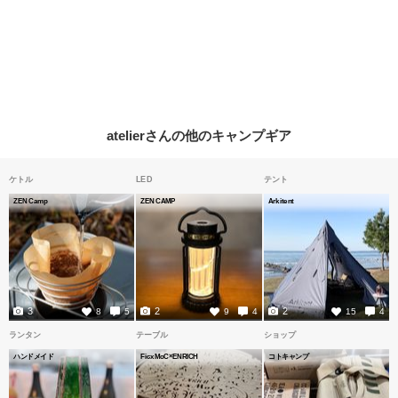
atelierさんの他のキャンプギア
ケトル
LED
テント
ZEN Camp
ZEN CAMP
Arkitent
3
2
2
8
5
9
4
15
4
ランタン
テーブル
ショップ
ハンドメイド
FicxMoC×ENRICH
コトキャンプ