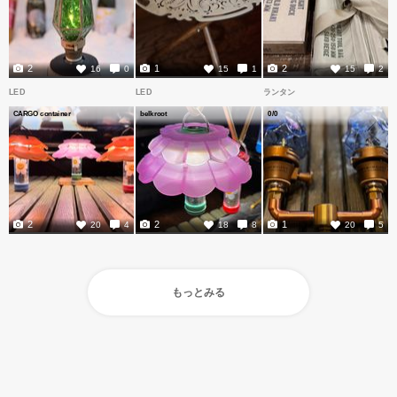
2
1
2
16
0
15
1
15
2
LED
LED
ランタン
CARGO container
belkroot
0/0
2
2
1
20
4
18
8
20
5
もっとみる