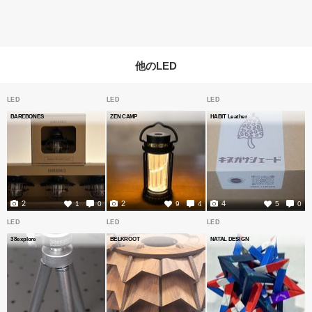
他のLED
LED
LED
LED
BAREBONES
ZEN CAMP
HABIT Leather
2
2
4
1
0
9
4
5
0
LED
LED
LED
38explore
BELKROOT
NATAL DESIGN