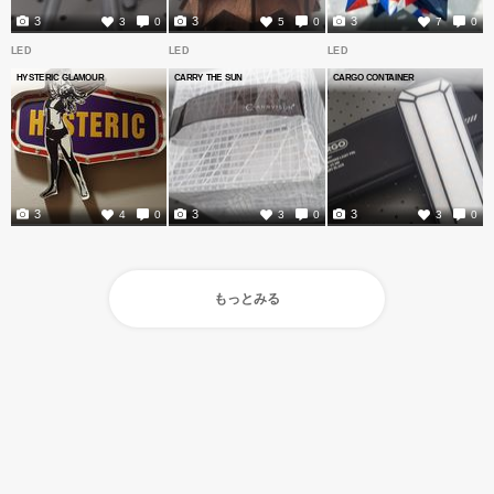
3
3
3
3
0
5
0
7
0
LED
LED
LED
HYSTERIC GLAMOUR
CARRY THE SUN
CARGO CONTAINER
3
3
3
4
0
3
0
3
0
もっとみる