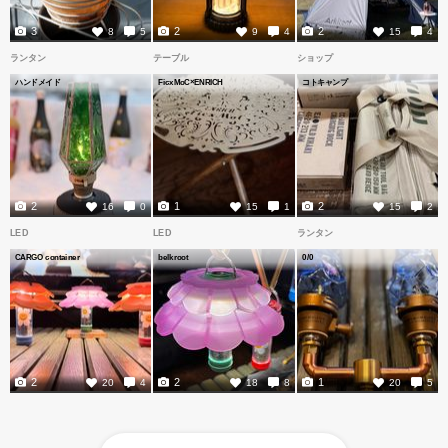
3
2
2
8
5
9
4
15
4
ランタン
テーブル
ショップ
ハンドメイド
FicxMoC×ENRICH
コトキャンプ
2
1
2
16
0
15
1
15
2
LED
LED
ランタン
CARGO container
belkroot
0/0
2
2
1
20
4
18
8
20
5