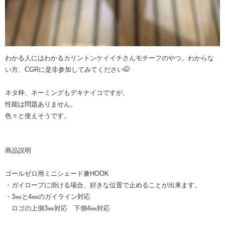
わかる人にはわかるカリントンケイイチさんモチーフのやつ。わからな
い方、CGRに是非参加してみてください🤭
ネタ枠、ネーミングもデキナイコですが、
性能は問題ありません。
色々と使えそうです。
商品説明
ゴールゼロ用ミニシェード兼HOOK
・ガイロープに掛ける場合、好きな位置で止めることが出来ます。
・3㎜と4㎜のガイライン対応
ロゴの上側3㎜対応 下側4㎜対応