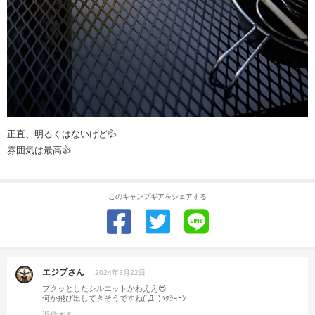
正直、明るくはないけど💦
雰囲気は最高👍
このキャンプギアをシェアする
エジプさん
2024年3月22日
プクッとしたシルエットかわええ😍
何か飛び出してきそうですね(´Д` )ﾊｸｼｮｰﾝ