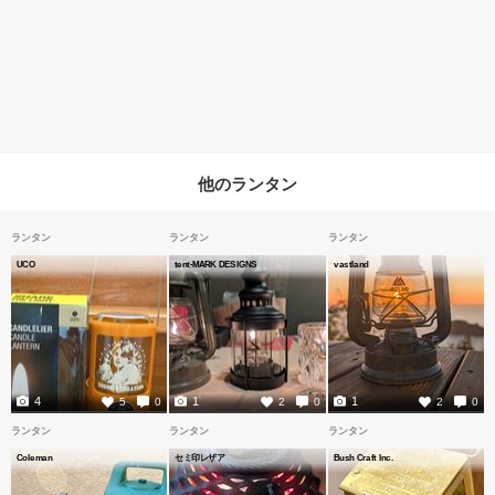
他のランタン
ランタン
ランタン
ランタン
UCO
tent-MARK DESIGNS
vastland
4
1
1
5
0
2
0
2
0
ランタン
ランタン
ランタン
Coleman
セミ印レザア
Bush Craft Inc.