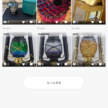
4
5
6
3
0
10
0
7
0
ランタン
ランタン
ランタン
DIETZ
FEUERHAND
DIETZ
4
4
4
6
0
5
0
5
0
もっとみる