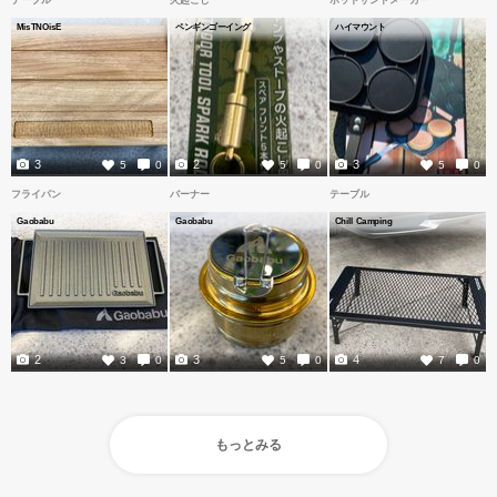
テーブル
火起こし
ホットサンドメーカー
MisTNOisE
ペンギンゴーイング
ハイマウント
3
2
3
5
0
5
0
5
0
フライパン
バーナー
テーブル
Gaobabu
Gaobabu
Chill Camping
2
3
4
3
0
5
0
7
0
もっとみる