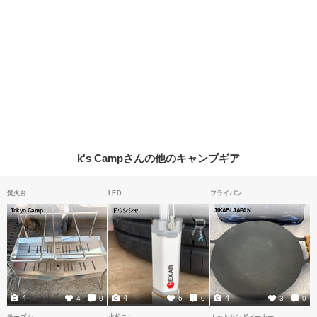
k's Campさんの他のキャンプギア
焚火台
LED
フライパン
Tokyo Camp
ドウシシャ
JIKABI JAPAN
4
4
4
4
0
6
0
3
0