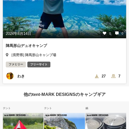
2024年8月14日
0
0
陣馬形山デュオキャンプ
[長野県] 陣馬形山キャンプ場
ファミリー
フリーサイト
わき
27
7
他のtent-MARK DESIGNSのキャンプギア
テント
テント
鍋
tent-MARK DESIGNS
tent-MARK DESIGNS
tent-MARK DESIGNS