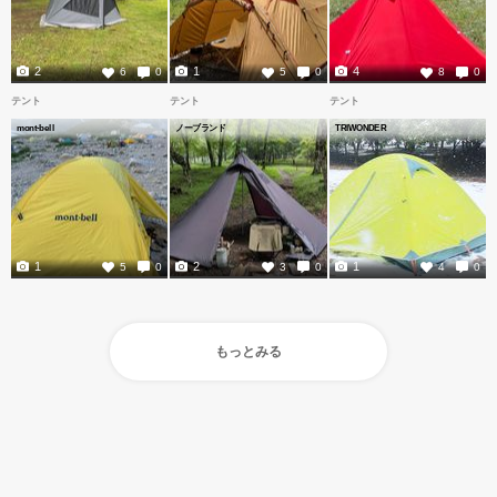
2
1
4
6
0
5
0
8
0
テント
テント
テント
mont-bell
ノーブランド
TRIWONDER
1
2
1
5
0
3
0
4
0
もっとみる