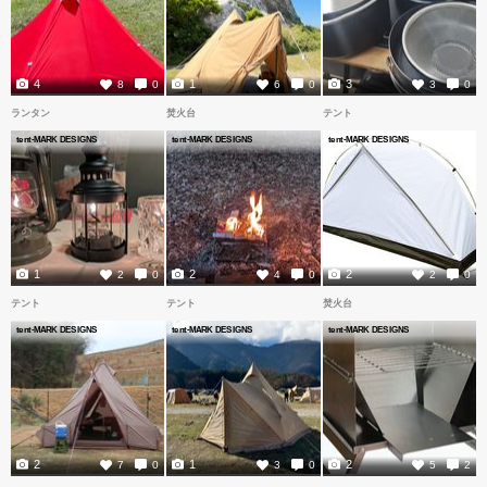
4
1
3
8
0
6
0
3
0
ランタン
焚火台
テント
tent-MARK DESIGNS
tent-MARK DESIGNS
tent-MARK DESIGNS
1
2
2
2
0
4
0
2
0
テント
テント
焚火台
tent-MARK DESIGNS
tent-MARK DESIGNS
tent-MARK DESIGNS
2
1
2
7
0
3
0
5
2