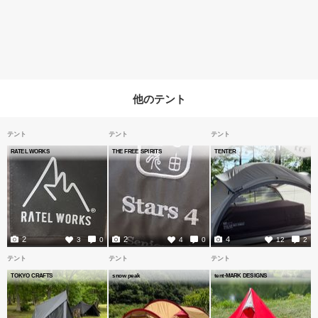
他のテント
テント
テント
テント
RATEL WORKS
THE FREE SPIRITS
TENTER
2
2
4
3
0
4
0
12
2
テント
テント
テント
TOKYO CRAFTS
snow peak
tent-MARK DESIGNS