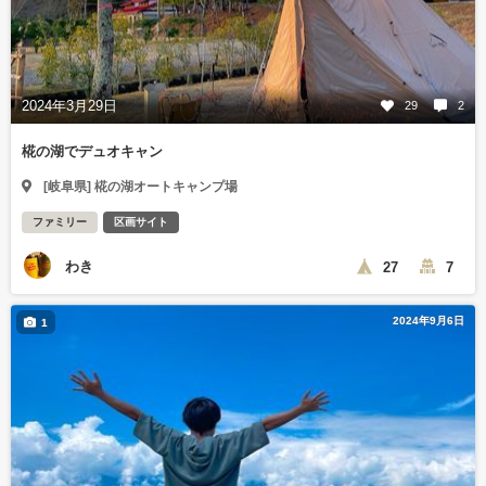
2024年3月29日
29
2
椛の湖でデュオキャン
[岐阜県] 椛の湖オートキャンプ場
ファミリー
区画サイト
わき
27
7
2024年9月6日
1