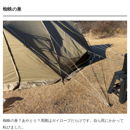
蜘蛛の巣
蜘蛛の巣？あやとり？周囲はガイロープだらけです。自ら罠にかかって
転びました。