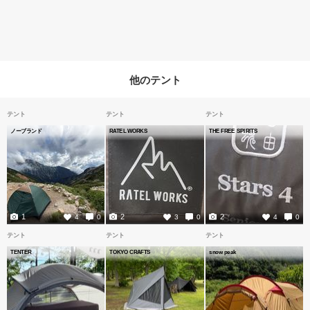
他のテント
テント
テント
テント
ノーブランド
RATEL WORKS
THE FREE SPIRITS
1
2
2
4
0
3
0
4
0
テント
テント
テント
TENTER
TOKYO CRAFTS
snow peak