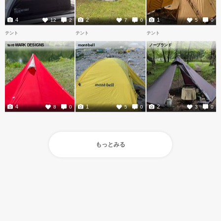
4
2
1
12
2
7
0
5
0
テント
テント
テント
tent-MARK DESIGNS
mont-bell
ノーブランド
4
1
2
8
0
5
0
3
0
もっとみる