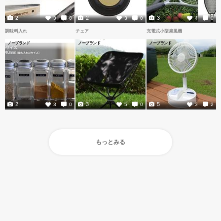
2
2
3
3
0
3
0
4
0
調味料入れ
チェア
充電式小型扇風機
ノーブランド
ノーブランド
ノーブランド
2
3
5
3
0
5
0
3
2
もっとみる