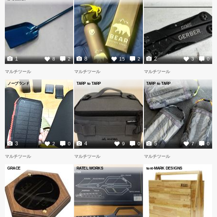
1
8
2
8
2
15
2
3
0
マルチツール
マルチツール
マルチツール
ノーブランド
TARP to TARP
TARP to TARP
3
4
5
2
0
9
0
7
0
マルチツール
マルチツール
マルチツール
GRACE
RATEL WORKS
tent-MARK DESIGNS