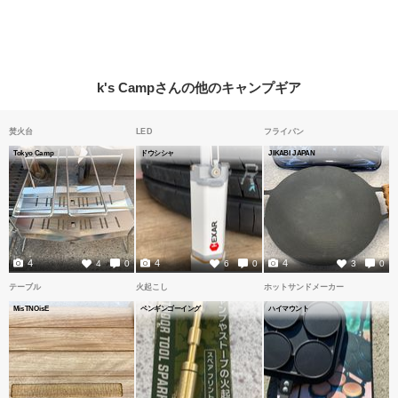
k's Campさんの他のキャンプギア
焚火台
LED
フライパン
Tokyo Camp
ドウシシャ
JIKABI JAPAN
4
4
4
4
0
6
0
3
0
テーブル
火起こし
ホットサンドメーカー
MisTNOisE
ペンギンゴーイング
ハイマウント