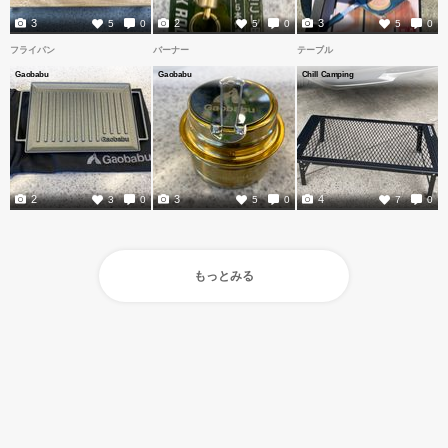
3
2
3
5
0
5
0
5
0
フライパン
バーナー
テーブル
Gaobabu
Gaobabu
Chill Camping
2
3
4
3
0
5
0
7
0
もっとみる