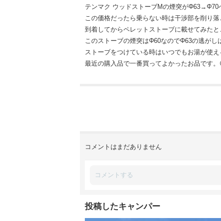
テンマク ウッドストーブMの煙突がΦ63→Φ
この価格だったら乗らない時は干渉部を削り落
到着してからペレットストーブに載せてみたとこ
このストーブの煙突はΦ60なのでΦ63の逃が
ストーブをつけている時はいつでもお湯が使え
最近の購入品で一番買ってよかったお品です。😆
コメントはまだありません
投稿したキャンパー