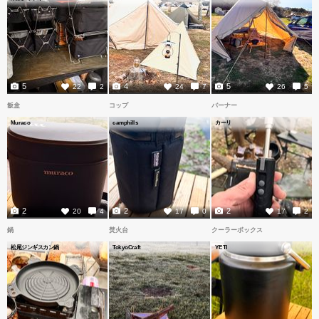
5
4
5
22
2
24
7
26
5
飯盒
コップ
バーナー
Muraco
camphills
カーリ
2
2
2
20
4
17
0
17
2
鍋
焚火台
クーラーボックス
松尾ジンギスカン鍋
TokyoCraft
YETI