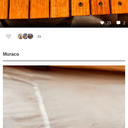
23
2
23
Muraco