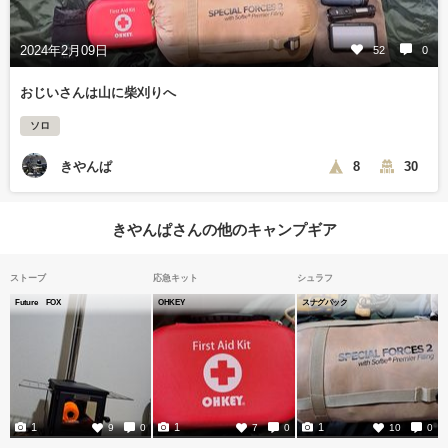
2024年2月09日
52
0
おじいさんは山に柴刈りへ
ソロ
きやんぱ
8
30
きやんぱさんの他のキャンプギア
ストーブ
応急キット
シュラフ
Future FOX
OHKEY
スナグパック
1
1
1
9
0
7
0
10
0