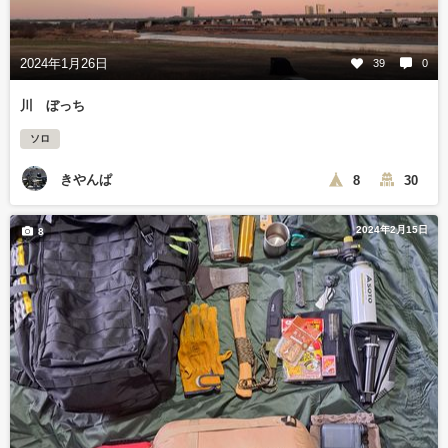
2024年1月26日
39
0
川 ぼっち
ソロ
きやんぱ
8
30
2024年2月15日
8