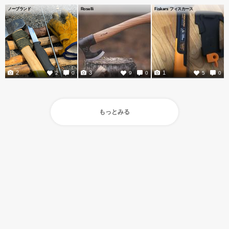
ノーブランド
Roselli
Fiskars フィスカース
2
3
1
2
0
9
0
5
0
もっとみる