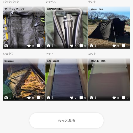
バックパック
シャベル
テント
マーディングトップ
CAPTAIN STAG
Future Fox
1
1
1
9
0
5
0
9
0
シュラフ
マット
コット
Snugpak
VASTLAND
FUTURE FOX
1
1
1
8
0
7
0
8
0
もっとみる