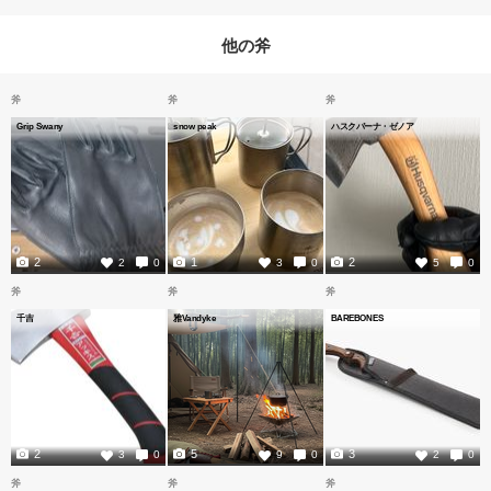
他の斧
斧
斧
斧
Grip Swany
snow peak
ハスクバーナ・ゼノア
2
1
2
2
0
3
0
5
0
斧
斧
斧
千吉
雅Vandyke
BAREBONES
2
5
3
3
0
9
0
2
0
斧
斧
斧