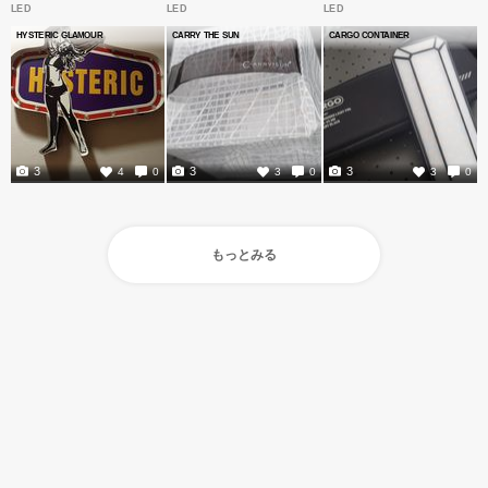
LED
LED
LED
HYSTERIC GLAMOUR
CARRY THE SUN
CARGO CONTAINER
3
3
3
4
0
3
0
3
0
もっとみる