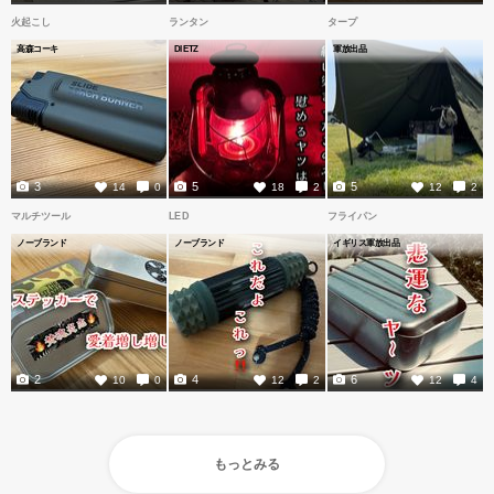
火起こし
ランタン
タープ
高森コーキ
DIETZ
軍放出品
3
5
5
14
0
18
2
12
2
マルチツール
LED
フライパン
ノーブランド
ノーブランド
イギリス軍放出品
2
4
6
10
0
12
2
12
4
もっとみる