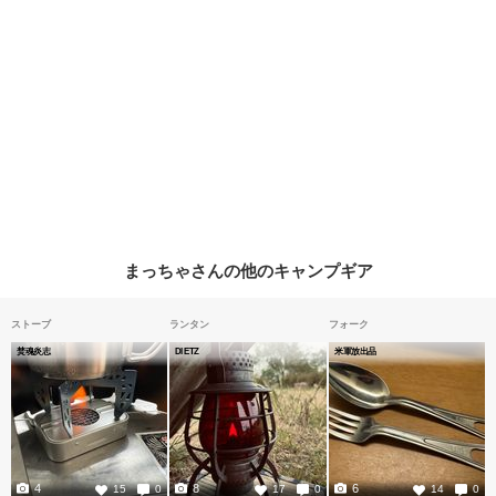
まっちゃさんの他のキャンプギア
ストーブ
ランタン
フォーク
焚魂炎志
DIETZ
米軍放出品
4
8
6
15
0
17
0
14
0