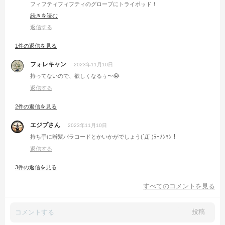
フィフティフィフティのグローブにトライポッド！
しかもグローブはオニキス！
続きを読む
かっこいいですやん😆
このトライポッドは優秀で、アタッチメントとの交換で
返信する
いろんな物に付けれます。
私は、カーゴ扇風機のスタンドがわりに使ってます😆
1件の返信を見る
短足の扇風機になりインパクト大🤣
まっちゃさんもいろんな物に付けて楽しんでくださいね♪
フォレキャン
2023年11月10日
持ってないので、欲しくなるぅ〜😭
返信する
2件の返信を見る
エジプさん
2023年11月10日
持ち手に辮髪パラコードとかいかがでしょう(´Д` )ﾗｰﾒﾝﾏﾝ！
返信する
3件の返信を見る
すべてのコメントを見る
投稿