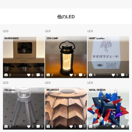
他のLED
LED
LED
LED
BAREBONES
ZEN CAMP
HABIT Leather
2
2
4
2
0
9
4
5
0
LED
LED
LED
38explore
BELKROOT
NATAL DESIGN
3
3
3
3
0
5
0
7
0