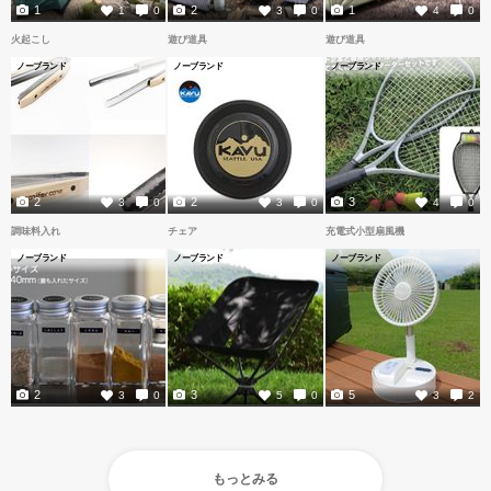
1
2
1
1
0
3
0
4
0
火起こし
遊び道具
遊び道具
ノーブランド
ノーブランド
ノーブランド
2
2
3
3
0
3
0
4
0
調味料入れ
チェア
充電式小型扇風機
ノーブランド
ノーブランド
ノーブランド
2
3
5
3
0
5
0
3
2
もっとみる