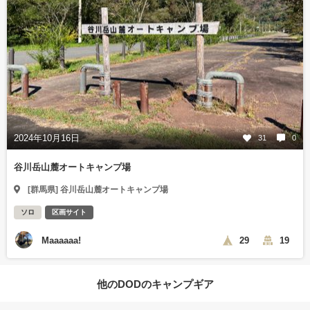
2024年10月16日
31
0
谷川岳山麓オートキャンプ場
[群馬県] 谷川岳山麓オートキャンプ場
ソロ
区画サイト
Maaaaaa!
29
19
他のDODのキャンプギア