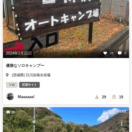
2024年1月21日
28
0
優雅なソロキャンプ〜
[茨城県] 日川浜海水浴場
ソロ
区画サイト
Maaaaaa!
29
19
2024年10月24日
12