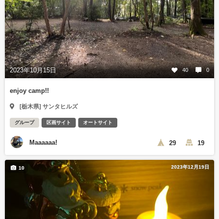
2023年10月15日
40
0
enjoy camp!!
[栃木県] サンタヒルズ
グループ
区画サイト
オートサイト
Maaaaaa!
29
19
2023年12月19日
10