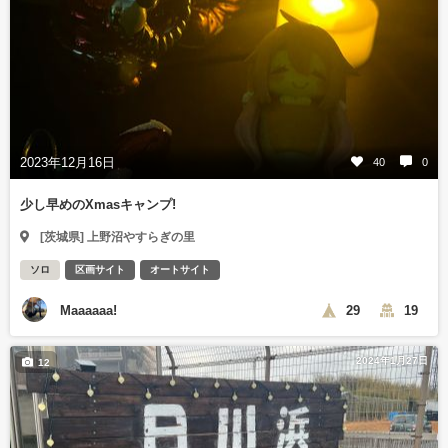
2023年12月16日
40
0
少し早めのXmasキャンプ!
[茨城県] 上野沼やすらぎの里
ソロ
区画サイト
オートサイト
Maaaaaa!
29
19
2024年1月27日
12