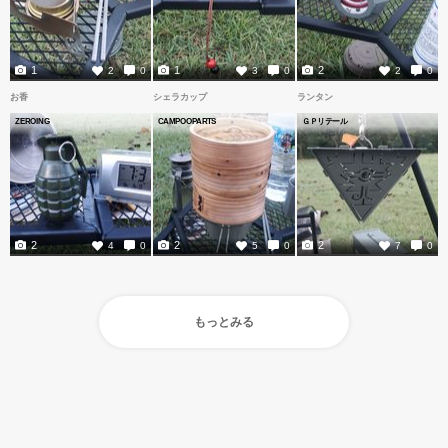
1
1
2
2
0
3
0
2
0
お香
シェラカップ
ランタン
ZEROING
CAMPOOPARTS
ＧＰリテール
2
2
2
4
0
5
0
7
0
もっとみる