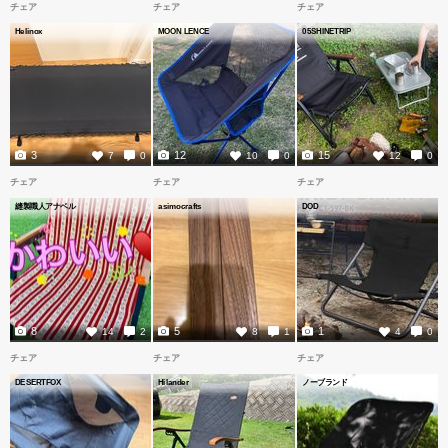
チェア
チェア
チェア
Helinox
MOON LENCE
05SHINETRIP
3
12
15
7
0
10
0
12
0
チェア
チェア
チェア
縫製職人アナベル
asimocrafts
DOD
8
5
1
14
2
8
1
4
0
チェア
チェア
チェア
DESERTFOX
Hilander
ノーブランド