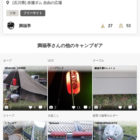
[石川県] 赤瀬ダム 自由の広場
ソロ
フリーサイト
満福亭
27
53
満福亭さんの他のキャンプギア
タープ
LED
テーブル
DRAGON HORSE
ノーブランド
鎌倉天幕✕ｓｏｔｏ
2
2
2
9
0
11
0
8
0
ストーブ
火起こし
蚊取り線香ホルダー
トランギア
Belmont
TRIPATHPRODUCTS