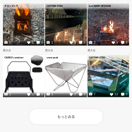
チタンマニア
CAPTAIN STAG
tent-MARK DESIGNS
1
1
2
5
0
2
0
4
0
焚火台
焚火台
焚火台
CARGO container
snow peak
CAPTAIN STAG
1
1
7
3
0
3
0
12
0
もっとみる