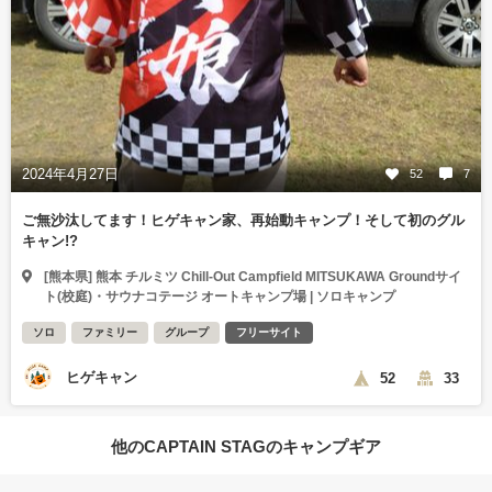
2024年4月27日
52
7
ご無沙汰してます！ヒゲキャン家、再始動キャンプ！そして初のグル
キャン!?
[熊本県] 熊本 チルミツ Chill-Out Campfield MITSUKAWA Groundサイ
ト(校庭)・サウナコテージ オートキャンプ場 | ソロキャンプ
ソロ
ファミリー
グループ
フリーサイト
ヒゲキャン
52
33
他のCAPTAIN STAGのキャンプギア