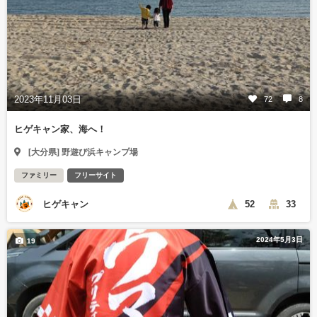
2023年11月03日
72
8
ヒゲキャン家、海へ！
[大分県] 野遊び浜キャンプ場
ファミリー
フリーサイト
ヒゲキャン
52
33
2024年5月3日
19