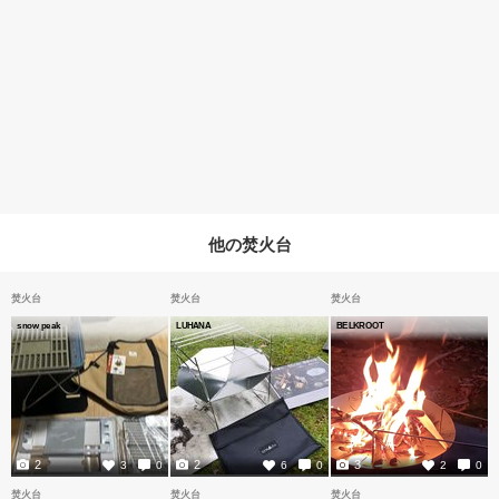
他の焚火台
焚火台
焚火台
焚火台
snow peak
LUHANA
BELKROOT
2
2
3
3
0
6
0
2
0
焚火台
焚火台
焚火台