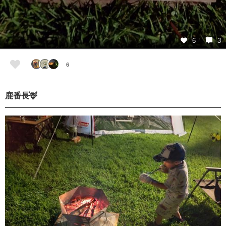
6
3
6
鹿番長🦌