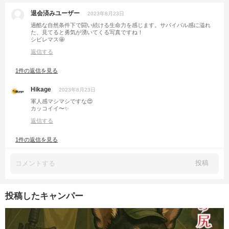
退会済みユーザー
2023年8月23日
過酷な自然条件下で闘い続ける生命力を感じます。サバイバル感に溢れ
た、見てると勇気が湧いてくる写真ですね！
シビレマス🤩
返信する
1件の返信を見る
Hikage
2023年8月23日
軍人感マシマシですな😍
カッコイイ〜✨
返信する
1件の返信を見る
投稿
投稿したキャンパー