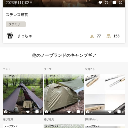
2023年11月02日
79
10
ステレス野営
ファミリー
まっちゃ
77
153
他のノーブランドのキャンプギア
テント
タープ
火起こし
ノーブランド
ノーブランド
ノーブランド
2
1
2
3
0
4
0
3
0
遊び道具
遊び道具
調味料入れ
ノーブランド
ノーブランド
ノーブランド