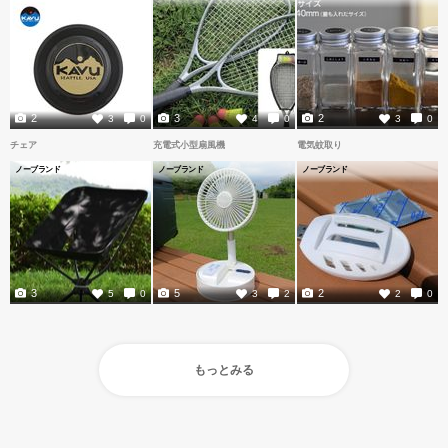
2
3
2
3
0
4
0
3
0
チェア
充電式小型扇風機
電気蚊取り
ノーブランド
ノーブランド
ノーブランド
3
5
2
5
0
3
2
2
0
もっとみる