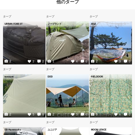
他のタープ
タープ
タープ
タープ
URBAN FOREST
ノーブランド
Xfoil
2
1
2
2
2
4
0
3
0
タープ
タープ
タープ
tomount
DOD
FIELDOOR
2
2
8
5
0
5
0
4
0
タープ
タープ
タープ
DD Hammocks
ユニジア
MOON LENCE