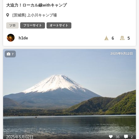
大迫力！ローカル線withキャンプ
[茨城県] 上小川キャンプ場
ソロ
フリーサイト
オートサイト
h1de
6
5
2025年9月12日
7
2025年5月02日
35
2