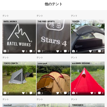
他のテント
テント
テント
テント
RATEL WORKS
THE FREE SPIRITS
TENTER
2
2
4
3
0
4
0
12
2
テント
テント
テント
TOKYO CRAFTS
snow peak
tent-MARK DESIGNS
2
1
4
6
0
5
0
8
0
テント
テント
テント
mont-bell
ノーブランド
TRIWONDER