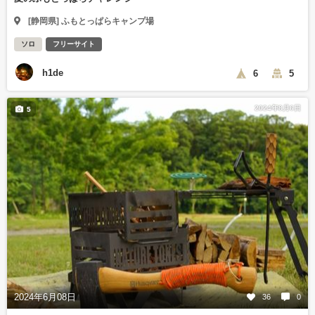
[静岡県] ふもとっぱらキャンプ場
ソロ
フリーサイト
h1de
6
5
2024年8月6日
5
2024年6月08日
36
0