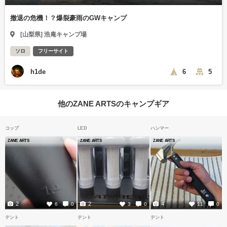
撤退の危機！？爆裂豪雨のGWキャンプ
[山梨県] 浩庵キャンプ場
ソロ
フリーサイト
h1de
6
5
他のZANE ARTSのキャンプギア
コップ
LED
ハンマー
ZANE ARTS
ZANE ARTS
ZANE ARTS
2
2
4
6
0
3
0
11
0
テント
テント
テント