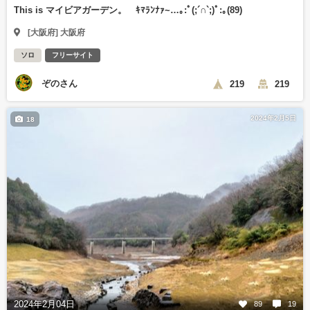
This is マイビアガーデン。 ｷﾏﾗﾝﾅｧ~…｡⁠:ﾟ⁠(⁠;⁠´⁠∩⁠`⁠;⁠)ﾟ⁠:⁠｡(89)
[大阪府] 大阪府
ソロ
フリーサイト
ぞのさん
219
219
2024年2月5日
18
2024年2月04日
89
19