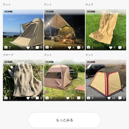
テント
テント
チェア
OGAWA
OGAWA
OGAWA
2
4
1
5
0
4
0
8
0
グローブ
テント
テント
OGAWA
OGAWA
OGAWA
1
5
5
5
0
12
0
10
0
もっとみる