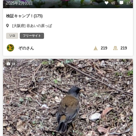
2025年2月03日
65
17
検証キャンプ！(175)
[大阪府] 谷あいの原っぱ
ソロ
フリーサイト
ぞのさん
219
219
2025年2月11日
18