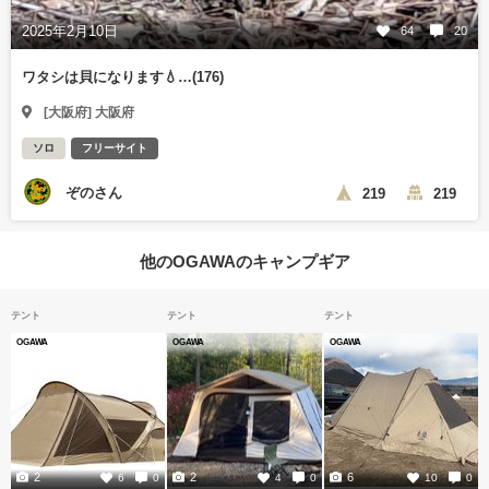
2025年2月10日
64
20
ワタシは貝になります💧…(176)
[大阪府] 大阪府
ソロ
フリーサイト
ぞのさん
219
219
他のOGAWAのキャンプギア
テント
テント
テント
OGAWA
OGAWA
OGAWA
2
2
6
6
0
4
0
10
0