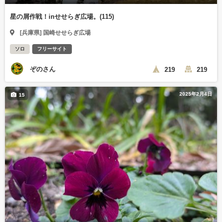
星の屑作戦！inせせらぎ広場。(115)
[兵庫県] 国崎せせらぎ広場
ソロ
フリーサイト
ぞのさん
219
219
2025年2月4日
15