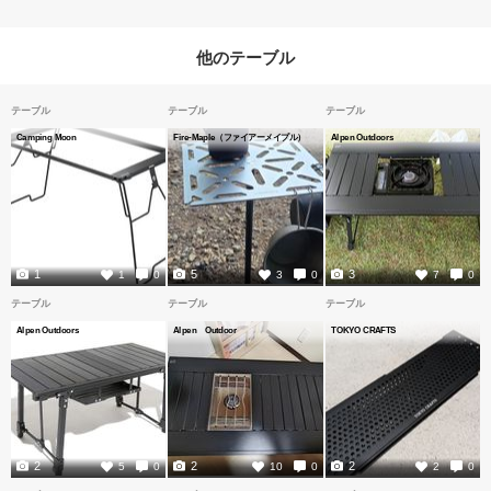
他のテーブル
テーブル
テーブル
テーブル
Camping Moon
Fire-Maple（ファイアーメイプル）
Alpen Outdoors
1
5
3
1
0
3
0
7
0
テーブル
テーブル
テーブル
Alpen Outdoors
Alpen Outdoor
TOKYO CRAFTS
2
2
2
5
0
10
0
2
0