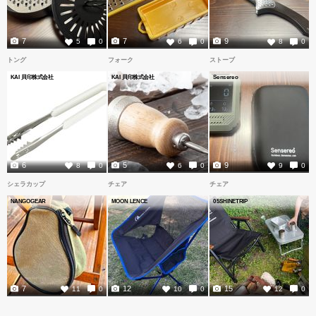
7
7
9
5
0
6
0
8
0
トング
フォーク
ストーブ
KAI 貝印株式会社
KAI 貝印株式会社
Sensereo
6
5
9
8
0
6
0
9
0
シェラカップ
チェア
チェア
NANGOGEAR
MOON LENCE
05SHINETRIP
7
12
15
11
0
10
0
12
0