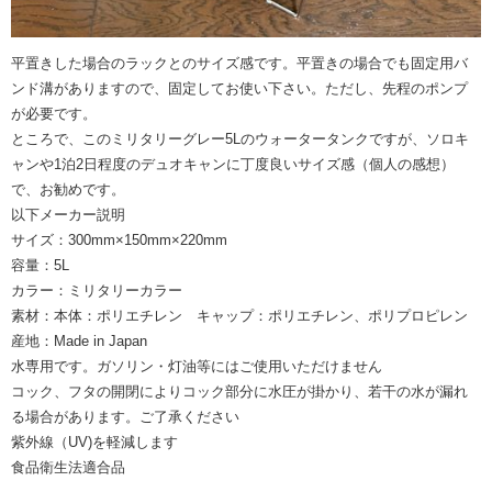
平置きした場合のラックとのサイズ感です。平置きの場合でも固定用バ
ンド溝がありますので、固定してお使い下さい。ただし、先程のポンプ
が必要です。
ところで、このミリタリーグレー5Lのウォータータンクですが、ソロキ
ャンや1泊2日程度のデュオキャンに丁度良いサイズ感（個人の感想）
で、お勧めです。
以下メーカー説明
サイズ：300mm×150mm×220mm
容量：5L
カラー：ミリタリーカラー
素材：本体：ポリエチレン キャップ：ポリエチレン、ポリプロピレン
産地：Made in Japan
水専用です。ガソリン・灯油等にはご使用いただけません
コック、フタの開閉によりコック部分に水圧が掛かり、若干の水が漏れ
る場合があります。ご了承ください
紫外線（UV)を軽減します
食品衛生法適合品