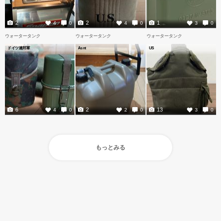
2
2
1
4
0
4
0
3
0
ウォータータンク
ウォータータンク
ウォータータンク
ドイツ連邦軍
Asnt
US
6
2
13
4
0
2
0
3
0
もっとみる