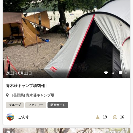
2021年8月11日
34
0
青木荘キャンプ場/2回目
[長野県] 青木荘キャンプ場
グループ
ファミリー
区画サイト
ごんす
19
16
2022年5月19日
4