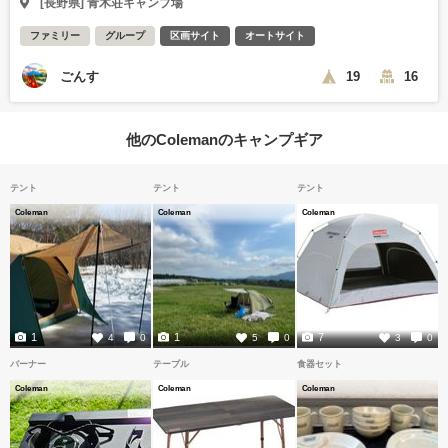
[長野県] 青木荘キャンプ場
ファミリー
グループ
区画サイト
オートサイト
ごんす
19
16
他のColemanのキャンプギア
テント
テント
テント
Coleman
Coleman
Coleman
1
1
7
4
0
5
0
3
0
バーナー
テーブル
食器セット
Coleman
Coleman
Coleman