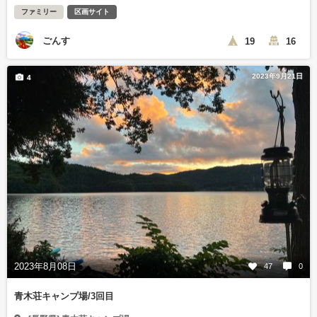
ファミリー
区画サイト
ごんす
19
16
2023年9月21日
4
2023年8月08日
47
0
青木荘キャンプ場/3回目