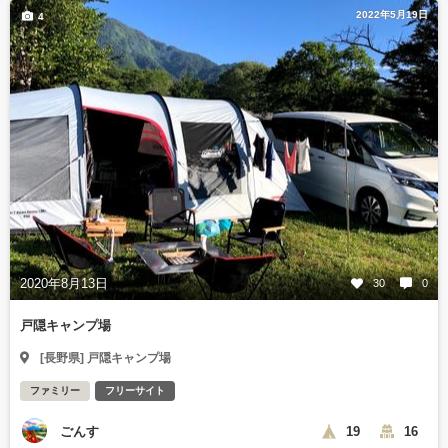
2022年5月19日
4
2020年8月13日
30
0
戸隠キャンプ場
[長野県] 戸隠キャンプ場
ファミリー
フリーサイト
ごんす
19
16