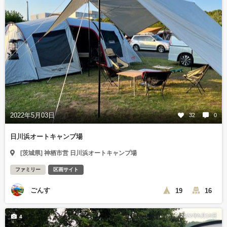
2022年5月03日
32
0
日川浜オートキャンプ場
[茨城県] 神栖市営 日川浜オートキャンプ場
ファミリー
区画サイト
ごんす
19
16
2022年5月19日
4