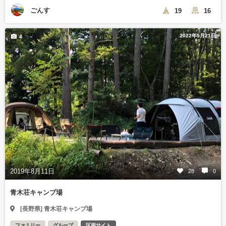
ごんす
19
16
2022年5月21日
4
2019年8月11日
28
0
青木荘キャンプ場
[長野県] 青木荘キャンプ場
ファミリー
グループ
区画サイト