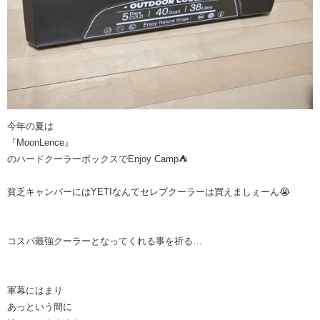
今年の夏は
『MoonLence』
のハードクーラーボックスでEnjoy Camp⛺
貧乏キャンパーにはYETIなんてセレブクーラーは買えましぇーん😭
コスパ最強クーラーとなってくれる事を祈る…
軍幕にはまり
あっという間に