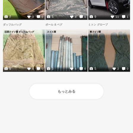
7
5
9
3
0
4
0
11
1
ダッフルバッグ
ポール & ペグ
ミトン グローブ
旧西ドイツ軍 ダッフルバッグ
スイス軍
東ドイツ軍
5
3
5
4
0
4
0
2
0
もっとみる