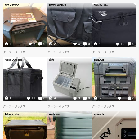
JEJ ASTAGE
RATEL WORKS
3D MAXpider
1
2
4
6
0
4
0
10
0
クーラーボックス
クーラーボックス
クーラーボックス
Alpen Outdoors
山善
EENOUR
4
4
5
11
0
3
0
3
0
クーラーボックス
クーラーボックス
クーラーボックス
Tokyo crafts
workman
BougeRV