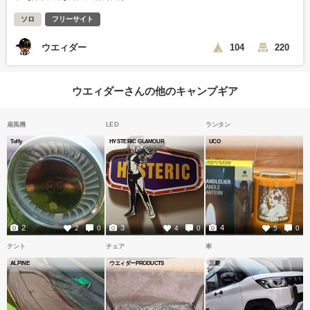
ソロ
フリーサイト
ウエィダー
104
220
ウエィダーさんの他のキャンプギア
扇風機
LED
ランタン
Toffy
HYSTERIC GLAMOUR
UCO
2
3
4
2
0
4
0
5
0
テント
チェア
車
ALPINE
ウエィダーPRODUCTS
三菱