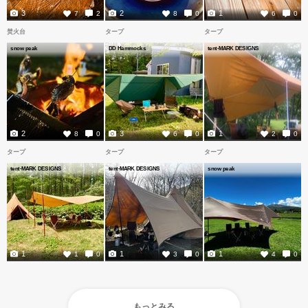
3
2
1
7
2
8
0
6
0
焚火台
タープ
タープ
snow peak
DD Hammocks
tent-MARK DESIGNS
2
3
1
8
0
6
0
2
0
タープ
タープ
タープ
tent-MARK DESIGNS
tent-MARK DESIGNS
snow peak
1
1
1
1
0
3
0
4
0
もっとみる