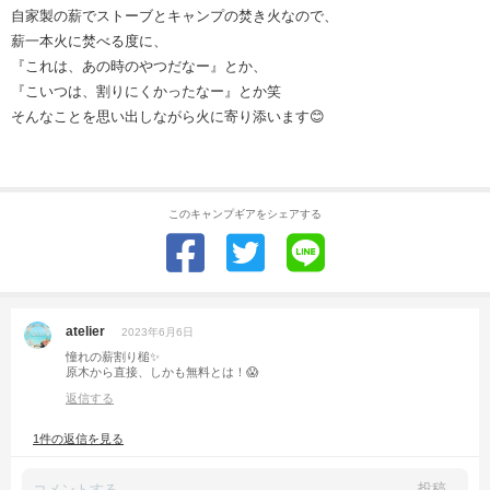
自家製の薪でストーブとキャンプの焚き火なので、
薪一本火に焚べる度に、
『これは、あの時のやつだなー』とか、
『こいつは、割りにくかったなー』とか笑
そんなことを思い出しながら火に寄り添います😊
このキャンプギアをシェアする
atelier
2023年6月6日
憧れの薪割り槌✨
原木から直接、しかも無料とは！😱
返信する
1件の返信を見る
投稿