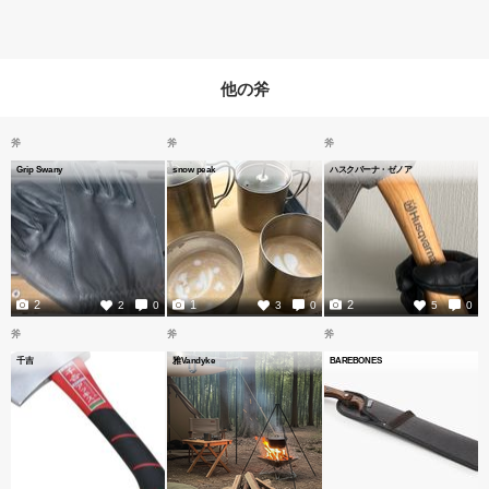
他の斧
斧
斧
斧
Grip Swany
snow peak
ハスクバーナ・ゼノア
2
1
2
2
0
3
0
5
0
斧
斧
斧
千吉
雅Vandyke
BAREBONES