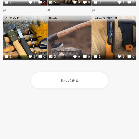
2
5
3
3
0
9
0
2
0
斧
斧
斧
ノーブランド
Roselli
Fiskars フィスカース
2
3
1
2
0
9
0
5
0
もっとみる