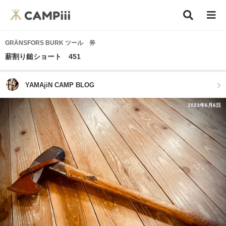
GRÄNSFORS BURK ツール 斧
薪割り鎚ショート 451
YAMAjiN CAMP BLOG
2023年6月6日