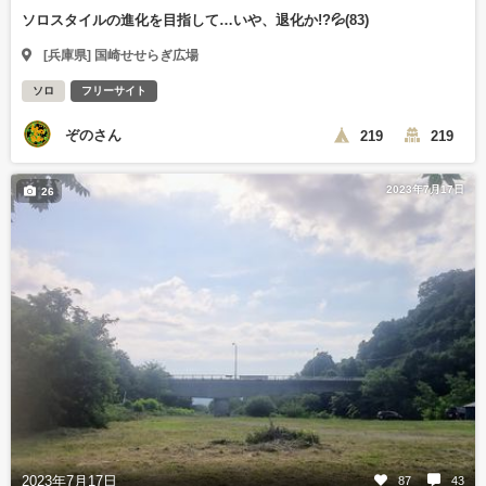
ソロスタイルの進化を目指して…いや、退化か!?💦(83)
[兵庫県] 国崎せせらぎ広場
ソロ
フリーサイト
ぞのさん
219
219
2023年7月17日
26
2023年7月17日
87
43