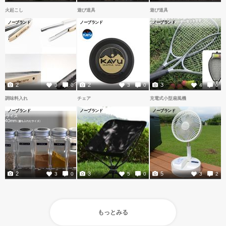
火起こし
遊び道具
遊び道具
ノーブランド
ノーブランド
ノーブランド
2
2
3
3
0
3
0
4
0
調味料入れ
チェア
充電式小型扇風機
ノーブランド
ノーブランド
ノーブランド
2
3
5
3
0
5
0
3
2
もっとみる