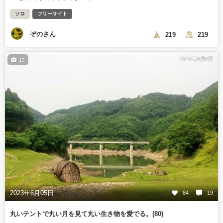
ソロ
フリーサイト
ぞのさん
219
219
2023年6月6日
19
2023年6月05日
84
19
丸いテントで丸い月を見て丸い生き物を愛でる。(80)