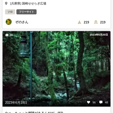
[兵庫県] 国崎せせらぎ広場
ソロ
フリーサイト
ぞのさん
219
219
2023年6月20日
29
2023年6月19日
96
48