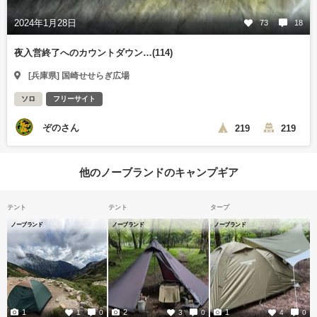
2024年1月28日
73
18
夜入営終了へのカウントダウン…(114)
[兵庫県] 国崎せせらぎ広場
ソロ
フリーサイト
ぞのさん
219
219
他のノーブランドのキャンプギア
テント
テント
タープ
ノーブランド
ノーブランド
ノーブランド
1
2
1
1
0
3
0
4
0