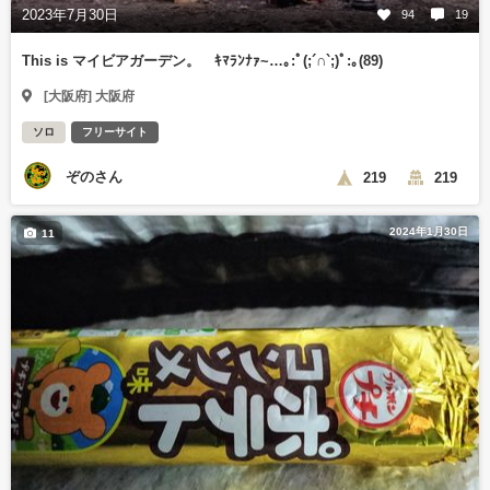
2023年7月30日
94
19
This is マイビアガーデン。 ｷﾏﾗﾝﾅｧ~…｡⁠:ﾟ⁠(⁠;⁠´⁠∩⁠`⁠;⁠)ﾟ⁠:⁠｡(89)
[大阪府] 大阪府
ソロ
フリーサイト
ぞのさん
219
219
2024年1月30日
11