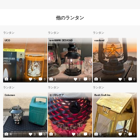
他のランタン
ランタン
ランタン
ランタン
UCO
tent-MARK DESIGNS
vastland
4
1
1
5
0
2
0
2
0
ランタン
ランタン
ランタン
Coleman
セミ印レザア
Bush Craft Inc.
4
5
6
3
0
10
0
7
0