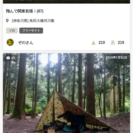
翔んで関東初張！(87)
[神奈川県] 角田大橋河川敷
ソロ
フリーサイト
ぞのさん
219
219
2023年7月31日
17