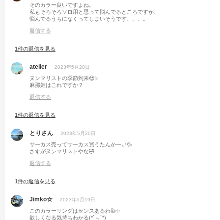
そのカラー良いですよね。
私もそろそろソロ用と思って悩んでるところですが、
悩んでるうちになくってしまいそうです、、、。
返信する
1件の返信を見る
atelier
2023年5月20日
ヌンマリストの季節到来😍✨
麻那姫はこれですか？
返信する
1件の返信を見る
とりさん
2023年5月20日
サーカス売ってサーカス買うたんかーい💦
さすがヌンマリストやな🤣
返信する
1件の返信を見る
Jimko☆
2023年5月19日
このカラーリングはセンスあるわ👍✨
欲しくなる気持ちわかる(*´﹃`*)