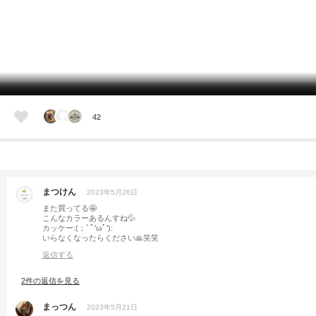
42
まつけん
2023年5月26日
また買ってる🤩
こんなカラーあるんすね💦
カッケー:(；ﾞﾟ'ωﾟ'):
いらなくなったらください🙏笑笑
返信する
2件の返信を見る
まっつん
2023年5月21日