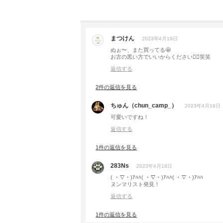
まつけん
2023年4月19日
ぬぉ〜、また買ってる🤩
お古の黒い方でいいからください🙇‍♂️笑笑
返信する
2件の返信を見る
ちゅん（chun_camp_）
2023年4月18日
可愛いですね！
返信する
1件の返信を見る
283Ns
2023年4月18日
( ・∇・)ｱﾊﾊ( ・∇・)ｱﾊﾊ( ・∇・)ｱﾊﾊ
ヌンマリスト発見！
返信する
1件の返信を見る