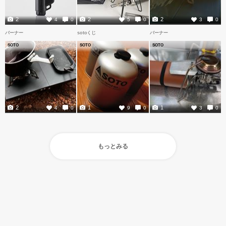
2
2
2
4
0
5
0
3
0
バーナー
sotoくじ
バーナー
SOTO
SOTO
SOTO
2
1
1
4
0
9
0
3
0
もっとみる