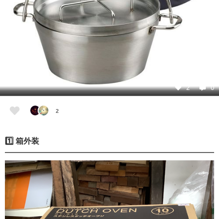
2
0
2
1️⃣ 箱外装