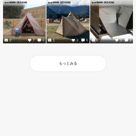
tent-MARK DESIGNS
tent-MARK DESIGNS
tent-MARK DESIGNS
2
1
2
7
0
3
0
5
2
もっとみる