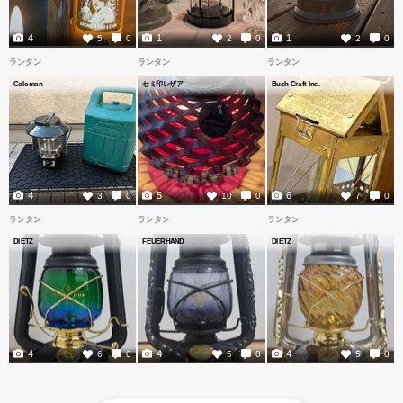
4
1
1
5
0
2
0
2
0
ランタン
ランタン
ランタン
Coleman
セミ印レザア
Bush Craft Inc.
4
5
6
3
0
10
0
7
0
ランタン
ランタン
ランタン
DIETZ
FEUERHAND
DIETZ
4
4
4
6
0
5
0
5
0