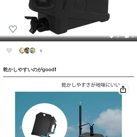
5
0
5
乾かしやすいのがgood❗️