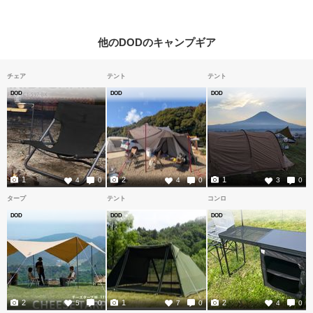
他のDODのキャンプギア
チェア
テント
テント
DOD
DOD
DOD
1
2
1
4
0
4
0
3
0
タープ
テント
コンロ
DOD
DOD
DOD
2
1
2
5
0
7
0
4
0