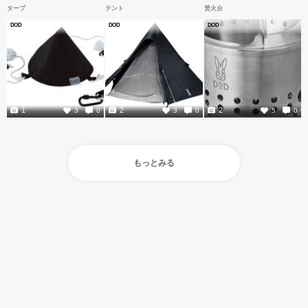
タープ
テント
焚火台
DOD
DOD
DOD
1
2
2
3
0
3
0
5
0
もっとみる