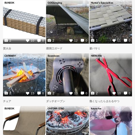
BUNDOK
GOGlamping
Hunter's Specialties
2
2
1
10
0
12
0
11
0
焚火台
煙突口ガード
薪バサミ
CARBABY
Soomloom
HATSURA
2
2
2
15
0
13
0
10
0
チェア
ダッチオーブン
熱くなったらまわるやつ
BUNDOK
CAPTAIN STAG
future fox