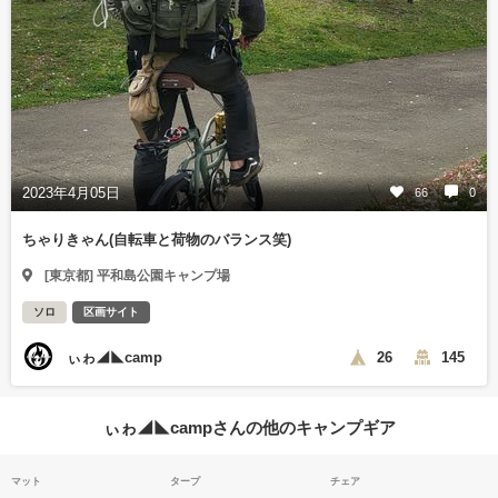
2023年4月05日
66
0
ちゃりきゃん(自転車と荷物のバランス笑)
[東京都] 平和島公園キャンプ場
ソロ
区画サイト
ぃゎ◢◣camp
26
145
ぃゎ◢◣campさんの他のキャンプギア
マット
タープ
チェア