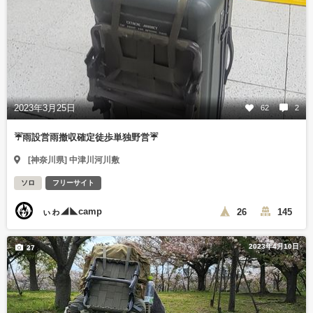
2023年3月25日
62
2
☔雨設営雨撤収確定徒歩単独野営☔
[神奈川県] 中津川河川敷
ソロ
フリーサイト
ぃゎ◢◣camp
26
145
2023年4月10日
27