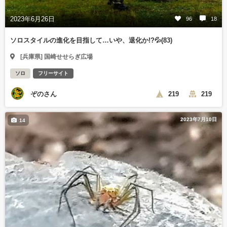
2023年6月26日
96
18
ソロスタイルの進化を目指して…いや、退化か!?💦(83)
[兵庫県] 国崎せせらぎ広場
ソロ
フリーサイト
ぞのさん
219
219
2023年7月10日
14