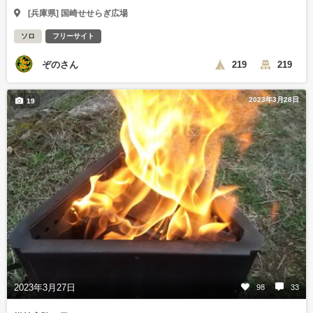
[兵庫県] 国崎せせらぎ広場
ソロ
フリーサイト
ぞのさん
219
219
2023年3月28日
19
2023年3月27日
98
33