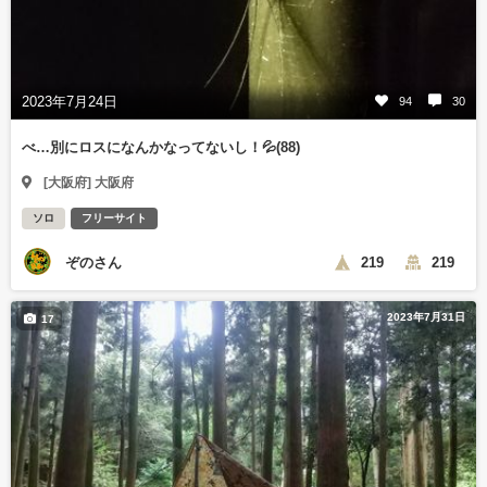
2023年7月24日
94
30
べ…別にロスになんかなってないし！💦(88)
[大阪府] 大阪府
ソロ
フリーサイト
ぞのさん
219
219
2023年7月31日
17