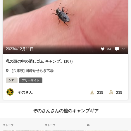
2023年12月11日
83
32
私の頭の中の消しゴム キャンプ。(107)
[兵庫県] 国崎せせらぎ広場
ソロ
フリーサイト
ぞのさん
219
219
ぞのさんさんの他のキャンプギア
ストーブ
ストーブ
鍋