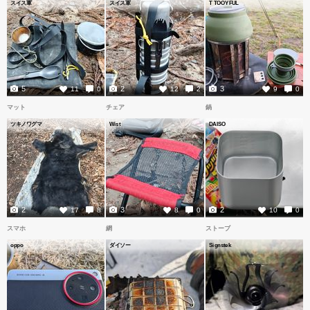
スイス軍
スイス軍
T TOOYFUL
5
2
3
11
0
12
2
9
0
マット
チェア
鍋
ツキノワグマ
Wist
DAISO
2
3
2
17
8
8
0
10
0
スマホ
網
ストーブ
oppo
ダイソー
Signstek