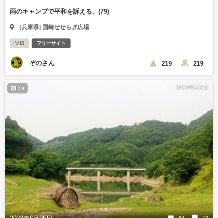
雨のキャンプで平和を訴える。(79)
[兵庫県] 国崎せせらぎ広場
ソロ
フリーサイト
ぞのさん
219
219
2023年6月6日
19
84
19