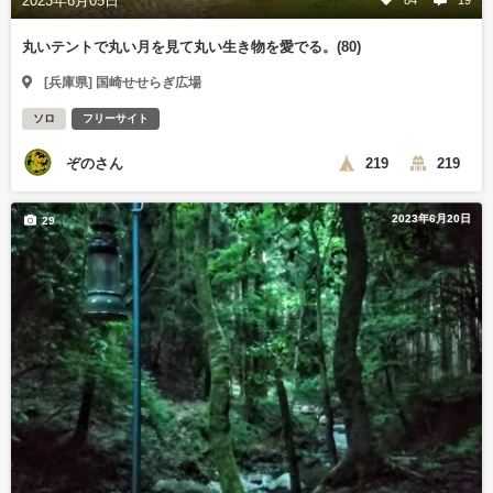
2023年6月05日
丸いテントで丸い月を見て丸い生き物を愛でる。(80)
[兵庫県] 国崎せせらぎ広場
ソロ
フリーサイト
ぞのさん
219
219
2023年6月20日
29