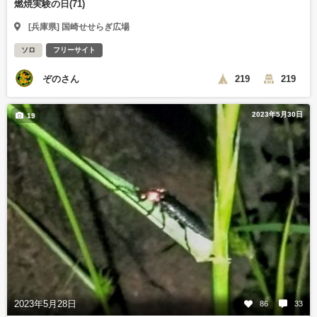
燃焼実験の日(71)
[兵庫県] 国崎せせらぎ広場
ソロ
フリーサイト
ぞのさん
219
219
2023年5月30日
19
2023年5月28日
86
33