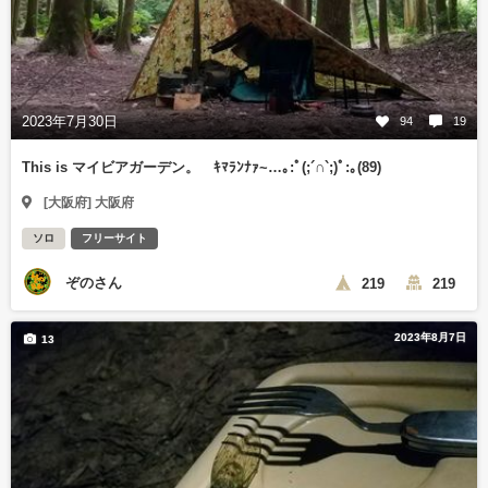
2023年7月30日
94
19
This is マイビアガーデン。 ｷﾏﾗﾝﾅｧ~…｡⁠:ﾟ⁠(⁠;⁠´⁠∩⁠`⁠;⁠)ﾟ⁠:⁠｡(89)
[大阪府] 大阪府
ソロ
フリーサイト
ぞのさん
219
219
2023年8月7日
13