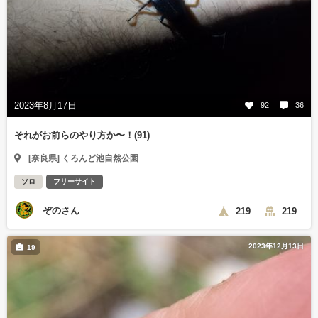
2023年8月17日
92
36
それがお前らのやり方か〜！(91)
[奈良県] くろんど池自然公園
ソロ
フリーサイト
ぞのさん
219
219
2023年12月13日
19