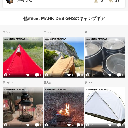
たっつん
3
27
他のtent-MARK DESIGNSのキャンプギア
テント
テント
鍋
tent-MARK DESIGNS
tent-MARK DESIGNS
tent-MARK DESIGNS
4
1
3
8
0
6
0
3
0
ランタン
焚火台
テント
tent-MARK DESIGNS
tent-MARK DESIGNS
tent-MARK DESIGNS
1
2
2
2
0
4
0
2
0