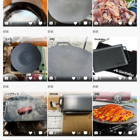
3
2
2
5
0
5
0
3
0
鉄板
鉄板
鉄板
コメリ
JHQ
Gaobabu
2
3
2
5
0
10
0
8
0
鉄板
鉄板
鉄板
ノーブランド
ZEOOR
JHQ
1
2
2
1
0
14
2
3
0