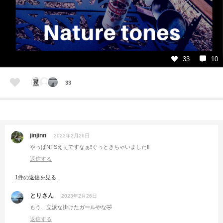
33
10
33
jinjinn
2023年2月26日
やっぱNTSえぇですなぁ❗️ぐっときちゃいました‼️
返信する
1件の返信を見る
とりさん
2023年2月26日
もう、立派な掛けたガールやな🤣
返信する