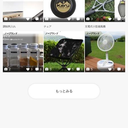
2
2
3
3
0
3
0
4
0
調味料入れ
チェア
充電式小型扇風機
ノーブランド
ノーブランド
ノーブランド
2
3
5
3
0
5
0
3
2
もっとみる