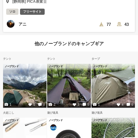
[静岡県] PICA表富士
ソロ
フリーサイト
アニ
77
43
他のノーブランドのキャンプギア
テント
テント
タープ
ノーブランド
ノーブランド
ノーブランド
1
2
1
1
0
3
0
4
0
火起こし
遊び道具
遊び道具
ノーブランド
ノーブランド
ノーブランド