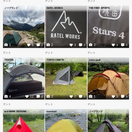
テント
テント
テント
ノーブランド
RATEL WORKS
THE FREE SPIRITS
1
2
2
1
0
3
0
4
0
テント
テント
テント
TENTER
TOKYO CRAFTS
snow peak
4
2
1
12
2
7
0
5
0
テント
テント
テント
tent-MARK DESIGNS
mont-bell
ノーブランド