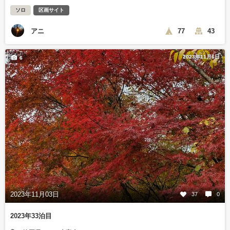
ソロ
区画サイト
アニ
77
43
2023年11月6日
6
2023年11月03日
37
0
2023年33泊目