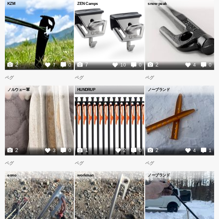
KZM
ZEN Camps
snow peak
2
7
2
7
0
10
0
4
0
ペグ
ペグ
ペグ
ノルウェー軍
HUNDRUP
ノーブランド
2
1
2
3
0
2
0
4
1
ペグ
ペグ
ペグ
eono
workman
ノーブランド