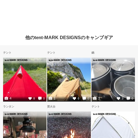
他のtent-MARK DESIGNSのキャンプギア
テント
テント
鍋
tent-MARK DESIGNS
tent-MARK DESIGNS
tent-MARK DESIGNS
4
1
3
8
0
6
0
3
0
ランタン
焚火台
テント
tent-MARK DESIGNS
tent-MARK DESIGNS
tent-MARK DESIGNS