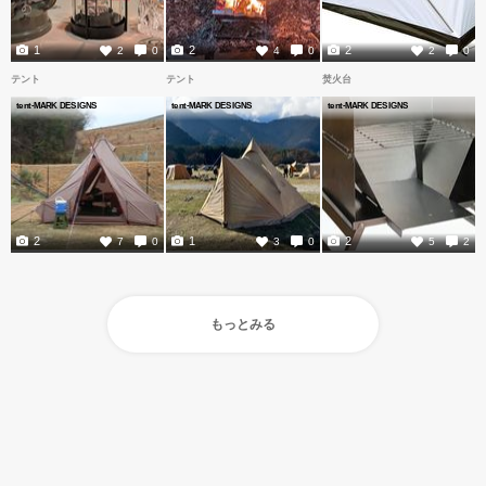
1
2
2
2
0
4
0
2
0
テント
テント
焚火台
tent-MARK DESIGNS
tent-MARK DESIGNS
tent-MARK DESIGNS
2
1
2
7
0
3
0
5
2
もっとみる