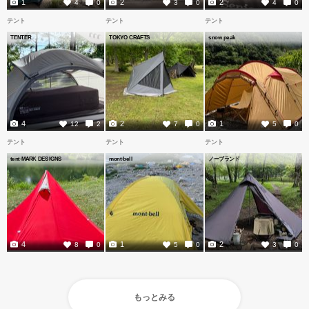
1
2
2
4
0
3
0
4
0
テント
テント
テント
TENTER
TOKYO CRAFTS
snow peak
4
2
1
12
2
7
0
5
0
テント
テント
テント
tent-MARK DESIGNS
mont-bell
ノーブランド
4
1
2
8
0
5
0
3
0
もっとみる