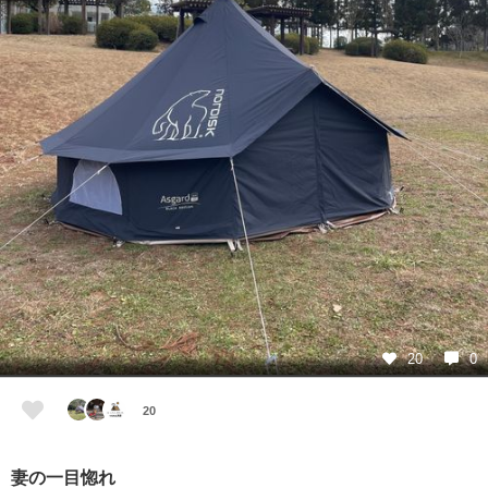
20
0
20
妻の一目惚れ