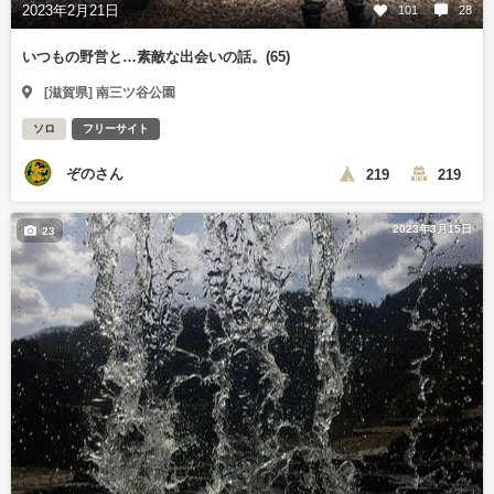
2023年2月21日
101
28
いつもの野営と…素敵な出会いの話。(65)
[滋賀県] 南三ツ谷公園
ソロ
フリーサイト
ぞのさん
219
219
2023年3月15日
23