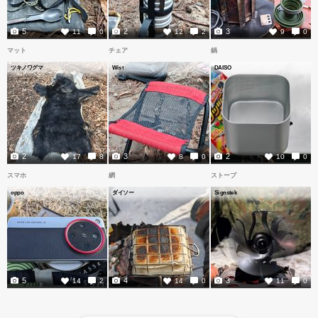
5
2
3
11
0
12
2
9
0
マット
チェア
鍋
ツキノワグマ
Wist
DAISO
2
3
2
17
8
8
0
10
0
スマホ
網
ストーブ
oppo
ダイソー
Signstek
5
4
3
14
2
14
0
11
0