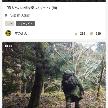
『恋人とのLINEを楽しんで･･･』(60)
[大阪府] 大阪市
ソロ
フリーサイト
ぞのさん
219
219
2023年2月21日
31