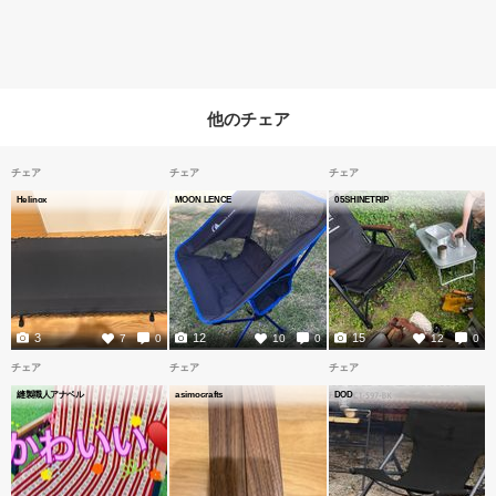
他のチェア
チェア
チェア
チェア
Helinox
MOON LENCE
05SHINETRIP
3
12
15
7
0
10
0
12
0
チェア
チェア
チェア
縫製職人アナベル
asimocrafts
DOD