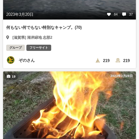
2023年3月20日
84
37
何もない何でもない特別なキャンプ。(70)
[滋賀県] 湖岸緑地 志那2
グループ
フリーサイト
ぞのさん
219
219
2023年3月28日
19