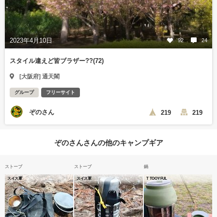
2023年4月10日
92
24
スタイル違えど皆ブラザー??(72)
[大阪府] 通天閣
グループ
フリーサイト
ぞのさん
219
219
ぞのさんさんの他のキャンプギア
ストーブ
ストーブ
鍋
スイス軍
スイス軍
T TOOYFUL