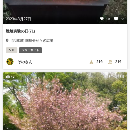
2023年3月27日
98
33
燃焼実験の日(71)
[兵庫県] 国崎せせらぎ広場
ソロ
フリーサイト
ぞのさん
219
219
2023年4月12日
17