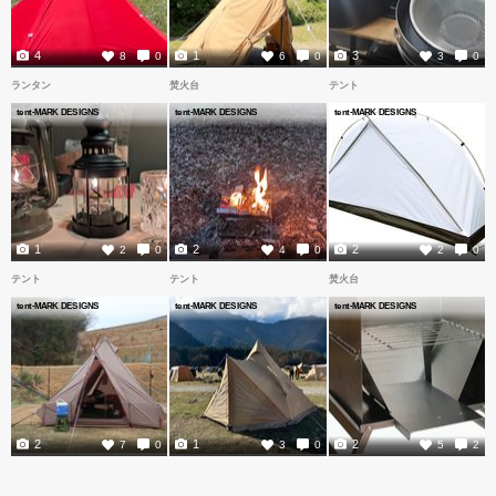
4
1
3
8
0
6
0
3
0
ランタン
焚火台
テント
tent-MARK DESIGNS
tent-MARK DESIGNS
tent-MARK DESIGNS
1
2
2
2
0
4
0
2
0
テント
テント
焚火台
tent-MARK DESIGNS
tent-MARK DESIGNS
tent-MARK DESIGNS
2
1
2
7
0
3
0
5
2