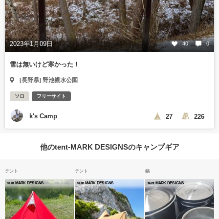
2023年1月09日
40
0
雪は無いけど寒かった！
[長野県] 野池親水公園
ソロ
フリーサイト
k's Camp
27
226
他のtent-MARK DESIGNSのキャンプギア
テント
テント
鍋
tent-MARK DESIGNS
tent-MARK DESIGNS
tent-MARK DESIGNS