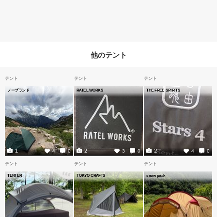
他のテント
テント
テント
テント
ノーブランド
RATEL WORKS
THE FREE SPIRITS
1
2
2
4
0
3
0
4
0
テント
テント
テント
TENTER
TOKYO CRAFTS
snow peak