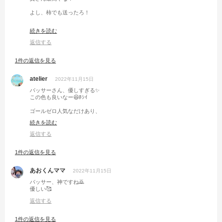
よし、柿でも送ったろ！
あ、ゴールゼロよかったな。
続きを読む
返信する
1件の返信を見る
atelier
2022年11月15日
バッサーさん、優しすぎる✨
この色も良いなー😆ﾎｼｲ
ゴールゼロ人気なだけあり、
便利な道具やなぁと思います😆
続きを読む
返信する
1件の返信を見る
あおくんママ
2022年11月15日
バッサー、神ですね🙇
優しい🥰
返信する
1件の返信を見る