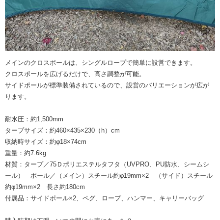
メインのクロスポールは、シングルロープで簡単に設営できます。
クロスポールを広げるだけで、高さ調整が可能。
サイドポールが標準装備されているので、設営のバリエーションが広が
ります。
耐水圧：約1,500mm
タープサイズ：約460×435×230（h）cm
収納時サイズ：約φ18×74cm
重量：約7.6kg
材質：タープ／75Ｄポリエステルタフタ（UVPRO、PU防水、シームシ
ール） ポール／（メイン）スチール約φ19mm×2 （サイド）スチール
約φ19mm×2 長さ約180cm
付属品：サイドポール×2、ペグ、ロープ、ハンマー、キャリーバッグ