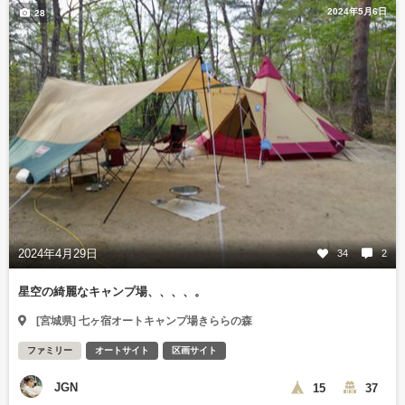
2024年5月6日
28
2024年4月29日
34
2
星空の綺麗なキャンプ場、、、、。
[宮城県] 七ヶ宿オートキャンプ場きららの森
ファミリー
オートサイト
区画サイト
JGN
15
37