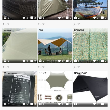
2
1
2
2
2
4
0
3
0
タープ
タープ
タープ
tomount
DOD
FIELDOOR
2
2
8
5
0
5
0
4
0
タープ
タープ
タープ
DD Hammocks
ユニジア
MOON LENCE
2
1
1
5
0
4
0
3
0