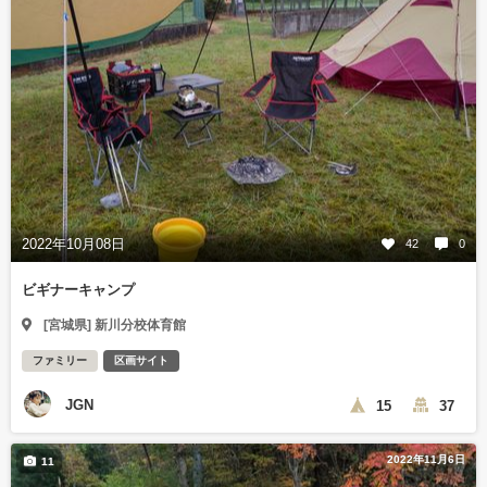
2022年10月08日
42
0
ビギナーキャンプ
[宮城県] 新川分校体育館
ファミリー
区画サイト
JGN
15
37
2022年11月6日
11