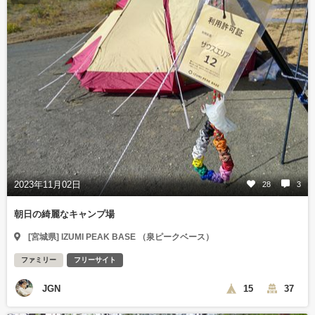
2023年11月02日
28
3
朝日の綺麗なキャンプ場
[宮城県] IZUMI PEAK BASE （泉ピークベース）
ファミリー
フリーサイト
JGN
15
37