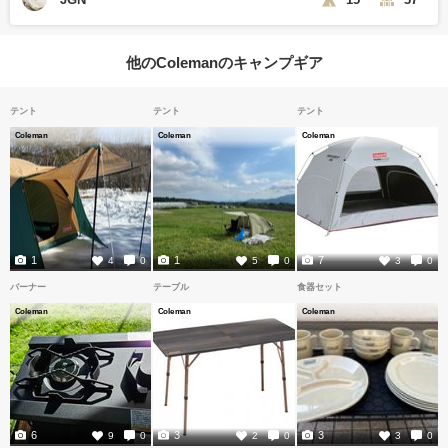
他のColemanのキャンプギア
テント
テント
テント
Coleman
Coleman
Coleman
1
1
7
4
0
5
0
3
0
バーナー
テーブル
食器セット
Coleman
Coleman
Coleman
6
3
3
9
0
2
0
3
0