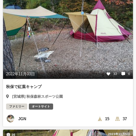
2022年11月03日
33
0
秋保で紅葉キャンプ
[宮城県] 秋保森林スポーツ公園
ファミリー
オートサイト
JGN
15
37
2023年11月5日
16