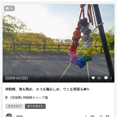
5月7日
38
2026年4月29日
29
3
神割崎、海を眺め、タコを噛みしめ、ウニを頬張る🐙✨
[宮城県] 神割崎キャンプ場
ファミリー
オートサイト
JGN
15
37