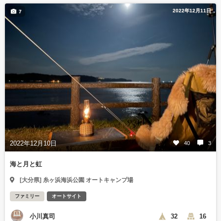
2022年12月11日
7
2022年12月10日
40
3
海と月と虹
[大分県] 糸ヶ浜海浜公園 オートキャンプ場
ファミリー
オートサイト
小川真司
32
16