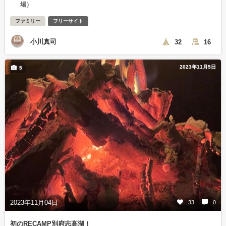
場）
ファミリー
フリーサイト
小川真司
32
16
2023年11月5日
5
2023年11月04日
33
0
初のRECAMP別府志高湖！