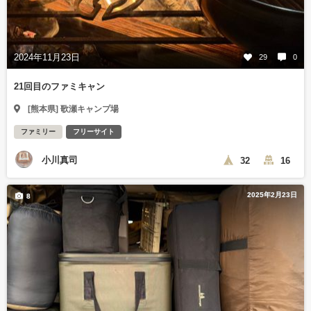
2024年11月23日
29
0
21回目のファミキャン
[熊本県] 歌瀬キャンプ場
ファミリー
フリーサイト
小川真司
32
16
2025年2月23日
8