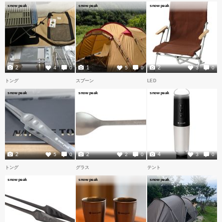
snow peak
snow peak
snow peak
2
1
2
4
0
5
0
3
0
トング
スプーン
LED
snow peak
snow peak
snow peak
2
2
4
5
0
2
0
3
0
トング
グラス
テント
snow peak
snow peak
snow peak