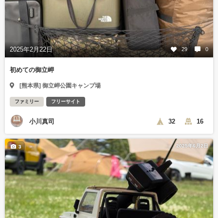
2025年2月22日
29
0
初めての御立岬
[熊本県] 御立岬公園キャンプ場
ファミリー
フリーサイト
小川真司
32
16
2025年6月2日
3