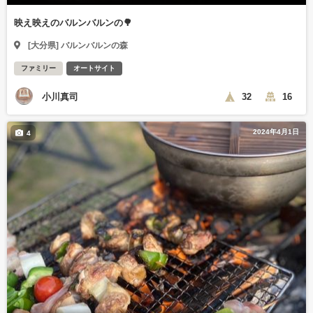
映え映えのバルンバルンの🌳
[大分県] バルンバルンの森
ファミリー
オートサイト
小川真司
32
16
2024年4月1日
4