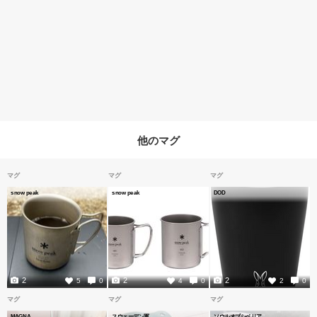
他のマグ
マグ
マグ
マグ
snow peak
snow peak
DOD
2
2
2
5
0
4
0
2
0
マグ
マグ
マグ
MAGNA
スウェーデン軍
ソウルオブシベリア