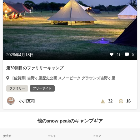
2026年4月18日
21
0
第30回目のファミリーキャンプ
[佐賀県] 吉野ヶ里歴史公園 スノーピーク グラウンズ吉野ヶ里
ファミリー
フリーサイト
小川真司
32
16
他のsnow peakのキャンプギア
焚火台
テント
チェア