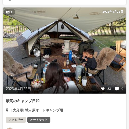
2023年4月23日
2
2023年4月22日
33
0
最高のキャンプ日和
[大分県] 城ヶ原オートキャンプ場
ファミリー
オートサイト