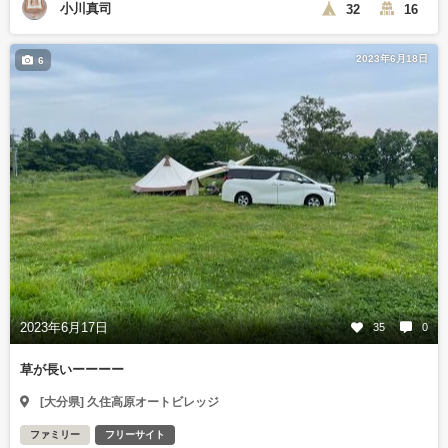
小川真司
32
16
2023年6月18日
6
2023年6月17日
35
0
草が長いーーーー
[大分県] 久住高原オートビレッジ
ファミリー
フリーサイト