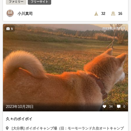
ファミリー
フリーサイト
小川真司
32
16
2023年10月29日
5
2023年10月28日
34
0
久々のボイボイ
[大分県] ボイボイキャンプ場（旧：モーモーランド久住オートキャンプ