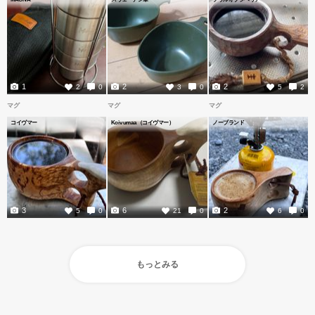
1
2
2
2
0
3
0
5
2
マグ
マグ
マグ
コイヴマー
Koivumaa（コイヴマー）
ノーブランド
3
6
2
5
0
21
0
6
0
もっとみる