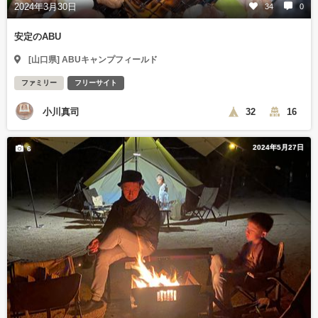
2024年3月30日
34
0
安定のABU
[山口県] ABUキャンプフィールド
ファミリー
フリーサイト
小川真司
32
16
2024年5月27日
6