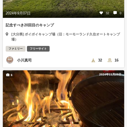
2024年9月07日
32
0
記念すべき20回目のキャンプ
[大分県] ボイボイキャンプ場（旧：モーモーランド久住オートキャンプ
場）
ファミリー
フリーサイト
小川真司
32
16
2024年11月25日
6