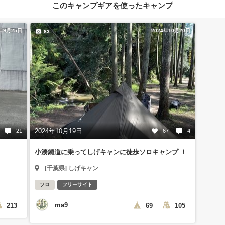
このキャンプギアを使ったキャンプ
3年9月25日
2024年10月20日
83
2024年10月19日
21
67
4
小湊鐵道に乗ってしげキャンに徒歩ソロキャンプ ！
[千葉県] しげキャン
ソロ
フリーサイト
ma9
213
69
105